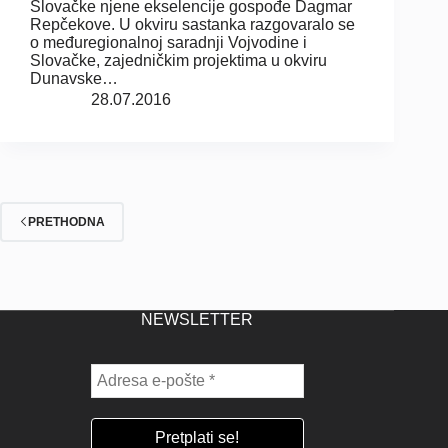
Slovačke njene ekselencije gospođe Dagmar
Repčekove. U okviru sastanka razgovaralo se
o međuregionalnoj saradnji Vojvodine i
Slovačke, zajedničkim projektima u okviru
Dunavske…
28.07.2016
PRETHODNA
NEWSLETTER