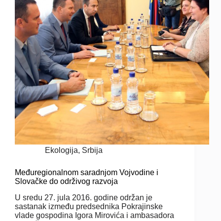
Ekologija
,
Srbija
Međuregionalnom saradnjom Vojvodine i
Slovačke do održivog razvoja
U sredu 27. jula 2016. godine održan je
sastanak između predsednika Pokrajinske
vlade gospodina Igora Mirovića i ambasadora