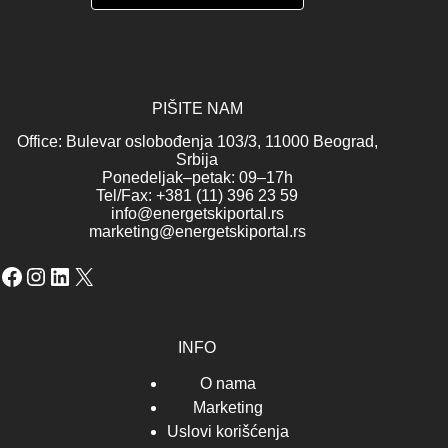
PIŠITE NAM
Office: Bulevar oslobođenja 103/3, 11000 Beograd,
Srbija
Ponedeljak–petak: 09–17h
Tel/Fax: +381 (11) 396 23 59
info@energetskiportal.rs
marketing@energetskiportal.rs
Facebook
Instagram
LinkedIn
X
INFO
O nama
Marketing
Uslovi korišćenja