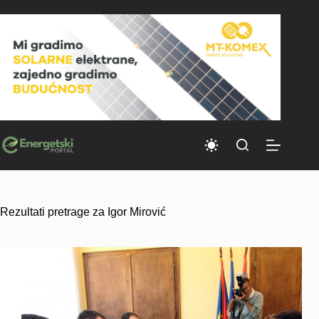
Skip
to
content
Rezultati pretrage za Igor Mirović