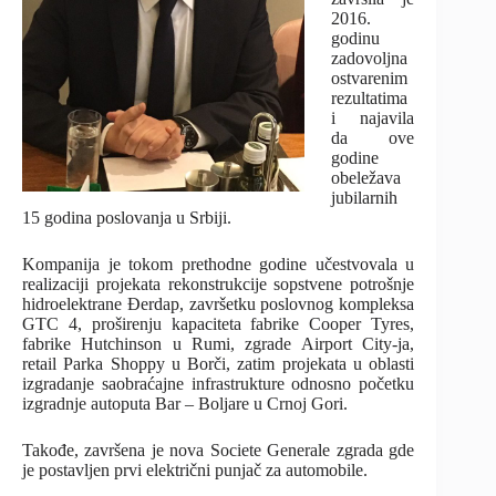
2016.
godinu
zadovoljna
ostvarenim
rezultatima
i najavila
da ove
godine
obeležava
jubilarnih
15 godina poslovanja u Srbiji.
Kompanija je tokom prethodne godine učestvovala u
realizaciji projekata rekonstrukcije sopstvene potrošnje
hidroelektrane Đerdap, završetku poslovnog kompleksa
GTC 4, proširenju kapaciteta fabrike Cooper Tyres,
fabrike Hutchinson u Rumi, zgrade Airport City-ja,
retail Parka Shoppy u Borči, zatim projekata u oblasti
izgradanje saobraćajne infrastrukture odnosno početku
izgradnje autoputa Bar – Boljare u Crnoj Gori.
Takođe, završena je nova Societe Generale zgrada gde
je postavljen prvi električni punjač za automobile.