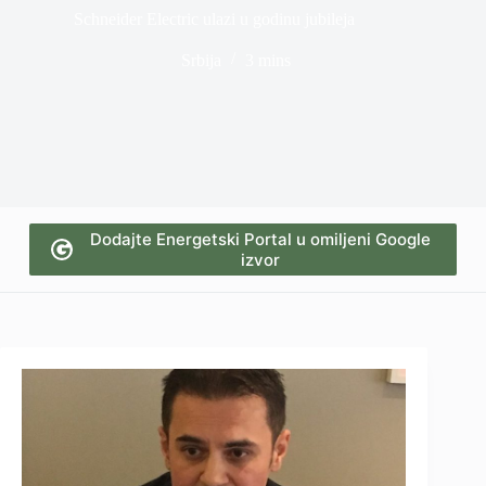
Schneider Electric ulazi u godinu jubileja
Srbija
3 mins
Dodajte Energetski Portal u omiljeni Google
izvor