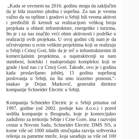
„Kada se osvrnem na 2016. godinu mogu da zaključim
da je bila izuzetno plodna i uspešna. Za nas je veoma
važno da su opštine i gradovi u Srbiji bili veoma aktivni
i predložili ili krenuli sa realizacijom velikog broja
projekata u oblasti infrastrukture, energetike i turizma,
što je i za nas značilo veći obim aktivnosti i podrške u
realizaciji ovih projekata. U ovoj godini cilj nam je da
učestvujemo u svim velikim projektima koji se realizuju
u Srbiji i Crnoj Gori, bilo da je reč o infrastrukturnim ili
komercijalnim projektima, a najatraktivniji su nam
stambeni, hotelski i maloprodajni kompleksi koji se
grade i kod nas i u Crnoj Gori. Takođe, ovo je i godina
kada proslavljamo jubilej, 15 godina uspešnog
poslovanja u Srbiji, na šta smo izuzetno ponosni.“-
istakao je Dejan Marković, generalni direktor
kompanije Schneider Electric u Srbiji.
Kompanija Schneider Electric je u Srbiji prisutna od
1997. godine (od 2002. posluje kao d.o.o.) i pored
sedišta kompanije u Beogradu, koje je komercijalno
zaduženo za teritoriju Srbije i Crne Gore, ima i razvojni
centar u Novom Sadu, Schneider Electric DMS NS, u
kome više od 1000 mladih stručnjaka razvija softverska
rešenja za pametne mreže, koja sarađuju sa više od 100