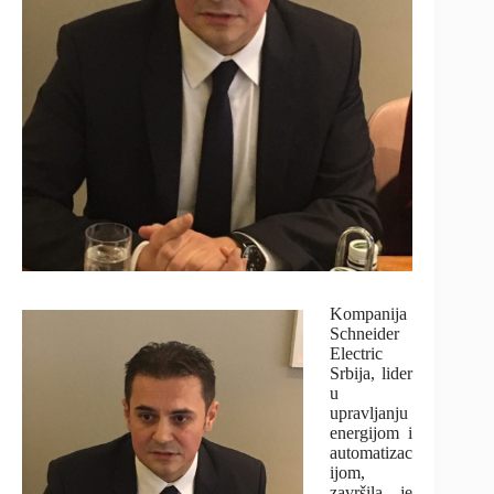
Kompanija
Schneider
Electric
Srbija, lider
u
upravljanju
energijom i
automatizac
ijom,
završila je