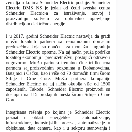
zemalja u kojima Schneider Electric posluje. Schneider
Electric DMS NS je jedan od četiri svetska centra
Schneider Electric-a za istraživanje, razvoj i
proizvodnju softvera za optimalno upravljanje
distribucijom električne energije.
I u 2017. godini Schneider Electric nastavlja da gradi
mrežu lokalnih partnera sa renomiranim domaćim
preduzećima koja su obučena za montažu i ugradnju
Schneider Electric opreme. Na taj način pruža podršku
lokalnoj ekonomiji i preduzetništvu, poslujući održivo i
odgovorno. Mrežu partnera trenutno čine tri licencna
partnera sa proizvodnim pogonima u Dobanovcima,
Batajnici i Čačku, kao i više od 70 domaćih firmi širom
Srbije i Crne Gore. Mreža partnera kompanije
Schneider Electric na taj način okuplja više od 1500
zaposlenih. Takođe, Schneider Electric proizvodi su
dostupni na 115 prodajnih mesta širom Srbije i Crne
Gore.
Integrisana rešenja po kojima je Schneider Electric
poznat u oblasti energetike i automatizacije,
infrastrukture, industrijskih procesa, automatizacije u
objektima, data centara, kao i u sektoru stanovanja i