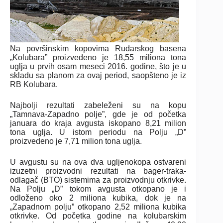
Na površinskim kopovima Rudarskog basena
„Kolubara” proizvedeno je 18,55 miliona tona
uglja u prvih osam meseci 2016. godine, što je u
skladu sa planom za ovaj period, saopšteno je iz
RB Kolubara.
Najbolji rezultati zabeleženi su na kopu
„Tamnava-Zapadno polje”, gde je od početka
januara do kraja avgusta iskopano 8,21 milion
tona uglja. U istom periodu na Polju „D”
proizvedeno je 7,71 milion tona uglja.
U avgustu su na ova dva ugljenokopa ostvareni
izuzetni proizvodni rezultati na bager-traka-
odlagač (BTO) sistemima za proizvodnju otkrivke.
Na Polju „D” tokom avgusta otkopano je i
odloženo oko 2 miliona kubika, dok je na
„Zapadnom polju” otkopano 2,52 miliona kubika
otkrivke. Od početka godine na kolubarskim