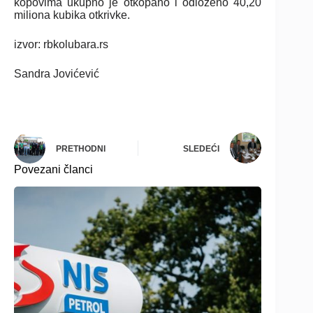
kopovima ukupno je otkopano i odloženo 40,20
miliona kubika otkrivke.
izvor: rbkolubara.rs
Sandra Jovićević
PRETHODNI
SLEDEĆI
Povezani članci