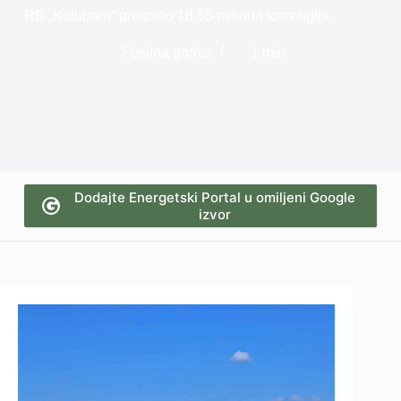
RB „Kolubara” proizveo 18,55 miliona tona uglja
Fosilna goriva
1 min
Dodajte Energetski Portal u omiljeni Google
izvor