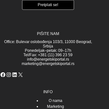
PIŠITE NAM
Office: Bulevar oslobođenja 103/3, 11000 Beograd,
Srbija
Ponedeljak–petak: 09–17h
Tel/Fax: +381 (11) 396 23 59
info@energetskiportal.rs
marketing@energetskiportal.rs
Facebook
Instagram
LinkedIn
X
INFO
O nama
Marketing