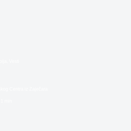
bija
,
Vesti
skog Centra iz Zaječara
1 min