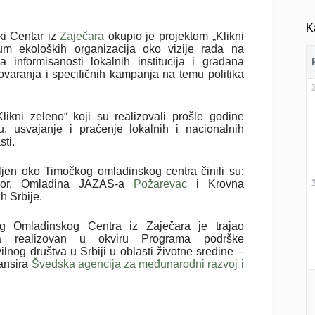
K
i Centar iz
Zaječara
okupio je projektom „Klikni
jum ekoloških organizacija oko vizije rada na
 informisanosti lokalnih institucija i građana
varanja i specifičnih kampanja na temu politika
likni zeleno“ koji su realizovali prošle godine
mu, usvajanje i praćenje lokalnih i nacionalnih
sti.
jen oko Timočkog omladinskog centra činili su:
Bor, Omladina JAZAS-a
Požarevac
i Krovna
h Srbije.
og Omladinskog Centra iz Zaječara je trajao
 realizovan u okviru Programa podrške
ilnog društva u Srbiji u oblasti životne sredine –
nansira
Švedska agencija za međunarodni razvoj i