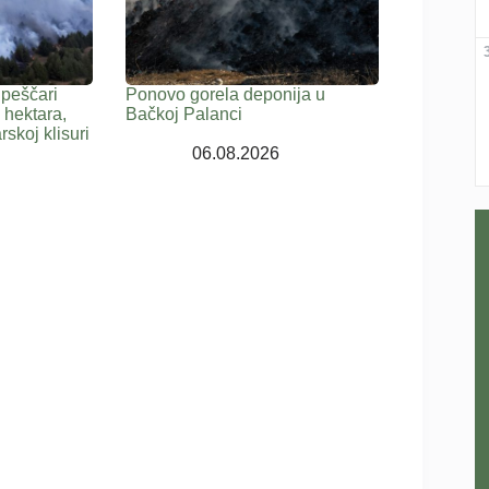
 peščari
Ponovo gorela deponija u
 hektara,
Bačkoj Palanci
rskoj klisuri
06.08.2026