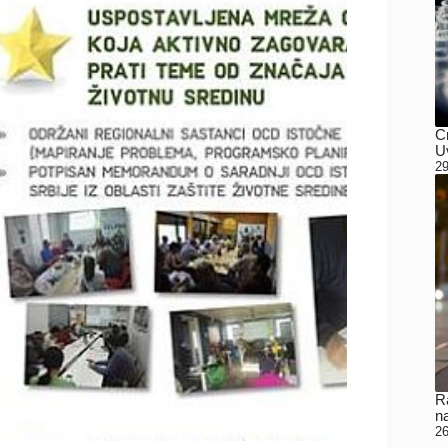
C
Uv
29
Ra
n
26