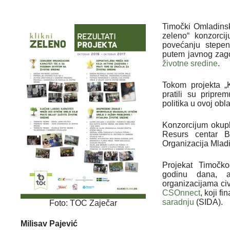
Timočki Omladinsk
zeleno“ konzorci
povećanju stepena
putem javnog zago
životne sredine
.
Tokom projekta „K
pratili su pripre
politika u ovoj obla
Konzorcijum okupl
Resurs centar 
Organizacija Mladi
Projekat Timočk
godinu dana, a
organizacijama civ
CSOnnect
, koji fi
saradnju
(SIDA).
Foto: TOC Zaječar
Milisav Pajević