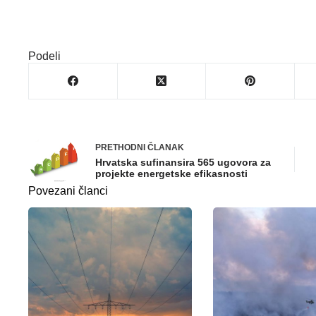
Podeli
PRETHODNI
ČLANAK
Hrvatska sufinansira 565 ugovora za
projekte energetske efikasnosti
Povezani članci