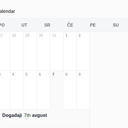
alendar
PO
UT
SR
ČE
PE
SU
27
28
29
30
31
1
2
3
4
5
6
7
8
9
Događaji
7th
avgust