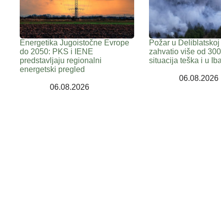
Energetika Jugoistočne Evrope
Požar u Deliblatskoj
do 2050: PKS i IENE
zahvatio više od 300
predstavljaju regionalni
situacija teška i u Iba
energetski pregled
06.08.2026
06.08.2026