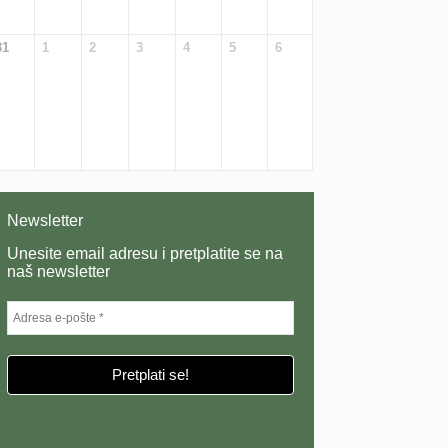
31
1
2
3
4
5
6
Newsletter
Unesite email adresu i pretplatite se na
naš newsletter