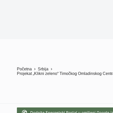
Početna
Srbija
Projekat „Klikni zeleno“ Timočkog Omladinskog Centr
Dodajte Energetski Portal u omiljeni Google i