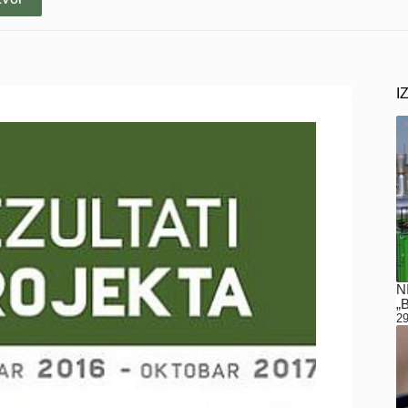
I
N
„
29