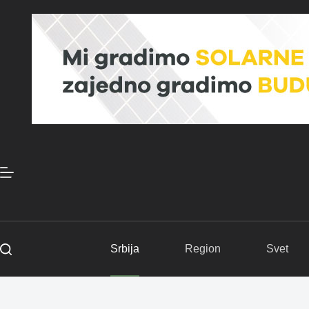
Skip
to
content
Srbija
Region
Svet