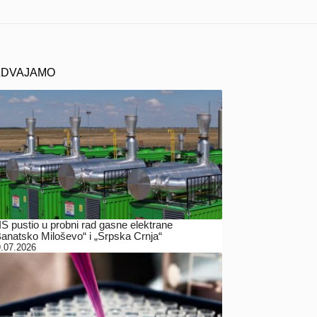
ZDVAJAMO
IS pustio u probni rad gasne elektrane
Banatsko Miloševo“ i „Srpska Crnja“
.07.2026