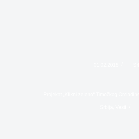
01.02.2018
Sr
Projekat „Klikni zeleno“ Timočkog Omladin
Srbija
,
Vesti