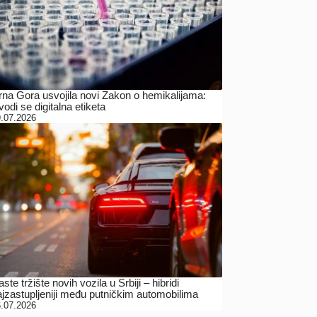
rna Gora usvojila novi Zakon o hemikalijama:
odi se digitalna etiketa
.07.2026
ste tržište novih vozila u Srbiji – hibridi
ajzastupljeniji među putničkim automobilima
.07.2026