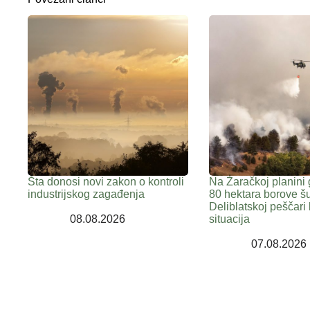
Šta donosi novi zakon o kontroli
Na Žaračkoj planini 
industrijskog zagađenja
80 hektara borove š
Deliblatskoj peščari 
08.08.2026
situacija
07.08.2026