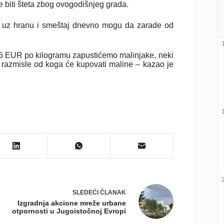
 biti šteta zbog ovogodišnjeg grada.
ji uz hranu i smeštaj dnevno mogu da zarade od
5 EUR po kilogramu zapustićemo malinjake, neki
i razmisle od koga će kupovati maline – kazao je
SLEDEĆI
ČLANAK
Izgradnja akcione mreže urbane
otpornosti u Jugoistočnoj Evropi