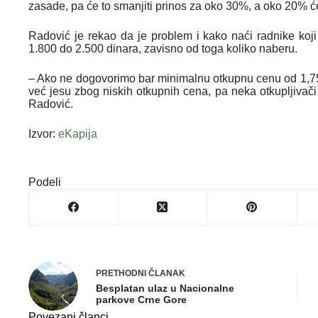
zasade, pa će to smanjiti prinos za oko 30%, a oko 20% će
Radović je rekao da je problem i kako naći radnike ko
1.800 do 2.500 dinara, zavisno od toga koliko naberu.
– Ako ne dogovorimo bar minimalnu otkupnu cenu od 1,7
već jesu zbog niskih otkupnih cena, pa neka otkupljivač
Radović.
Izvor:
eKapija
Podeli
PRETHODNI
ČLANAK
Besplatan ulaz u Nacionalne
parkove Crne Gore
Povezani članci