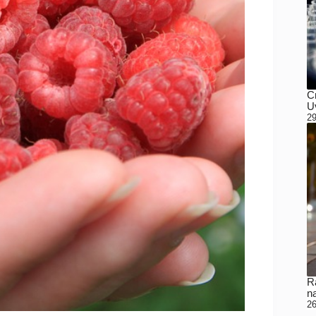
C
Uv
29
Ra
n
26