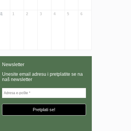
31
1
2
3
4
5
6
Newsletter
Unesite email adresu i pretplatite se na
naš newsletter