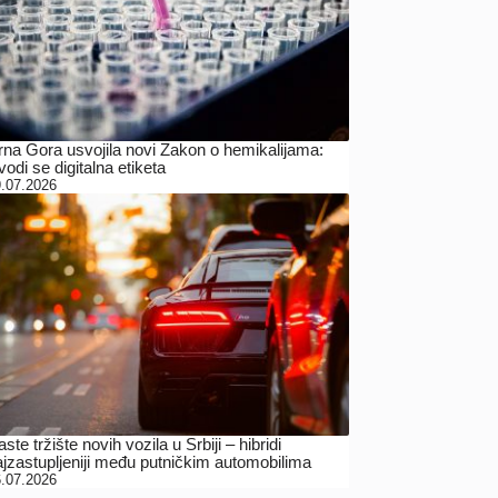
rna Gora usvojila novi Zakon o hemikalijama:
odi se digitalna etiketa
.07.2026
ste tržište novih vozila u Srbiji – hibridi
ajzastupljeniji među putničkim automobilima
.07.2026