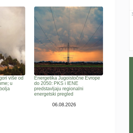
gori više od
Energetika Jugoistočne Evrope
ume; u
do 2050: PKS i IENE
bolja
predstavljaju regionalni
energetski pregled
06.08.2026