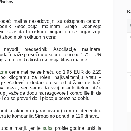
 Pixabay
K
vođači malina nezadovoljni su otkupnom cenom.
ednik Asocijacija malinara Srbije Dobrivoje
ić kaže da bi uskoro mogao da se organizuje
t zbog niskih otkupnih cena.
 navodi predsednik Asocijacije malinara,
vođači traže prosečnu otkupnu cenu od 1,75 EUR
ogramu, koliko košta najlošija klasa maline.
ozne
cene maline se kreću od 1,95 EUR do 2,20
o kilogramu za rolen, najkvalitetniju vrstu –
 je Radović i dodao da se od države ne traži
av novac, već samo da svojim autoritetom utiče
upljivače da dođu na razgovore i kontroliše ih da
 da se proveri da li plaćaju porez na dobit.
onudila akontnu (garantovanu) cenu u decembru
ana je kompanija Sirogojno ponudila 120 dinara.
 upola manji, jer je
suša
prošle godine uništila