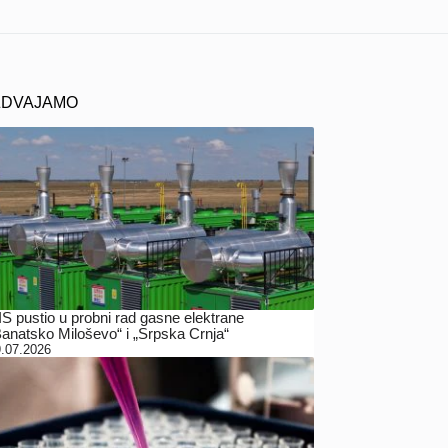
ZDVAJAMO
IS pustio u probni rad gasne elektrane
Banatsko Miloševo“ i „Srpska Crnja“
.07.2026