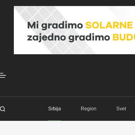
Skip
to
content
Srbija
Region
Svet