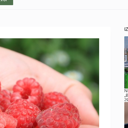
I
N
„
29