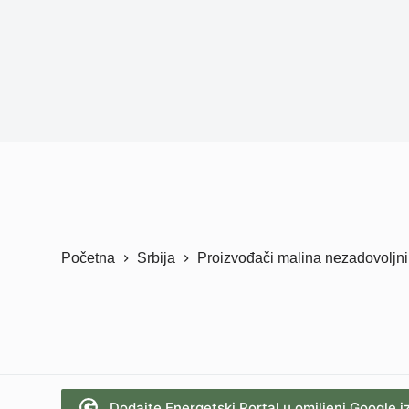
Početna
Srbija
Proizvođači malina nezadovolj
Dodajte Energetski Portal u omiljeni Google i