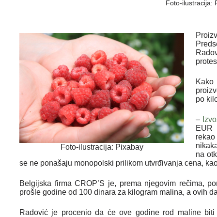
Foto-ilustracija:
Proiz
Preds
Radov
protes
Kako
proiz
po kil
–
Izv
EUR p
rekao
nikak
Foto-ilustracija: Pixabay
na otk
se ne ponašaju monopolski prilikom utvrđivanja cena, kao i
Belgijska firma CROP’S je, prema njegovim rečima, p
prošle godine od 100 dinara za kilogram malina, a ovih d
Radović je procenio da će ove godine rod maline biti