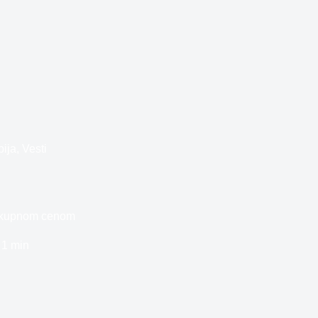
bija
,
Vesti
otkupnom cenom
1 min