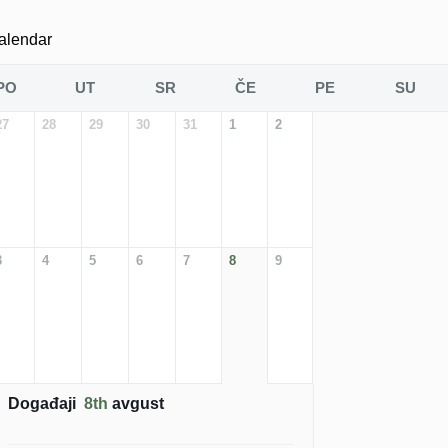
alendar
PO
UT
SR
ČE
PE
SU
27
28
29
30
31
1
2
3
4
5
6
7
8
9
Događaji
8th
avgust