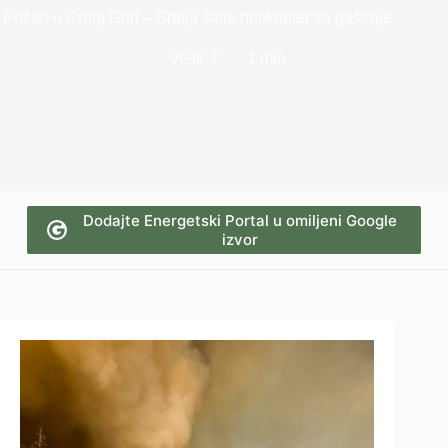
Požari u Crnoj Gori – Srbija šalje helikopter za gašenje
Vesti
1 min
Dodajte Energetski Portal u omiljeni Google
izvor