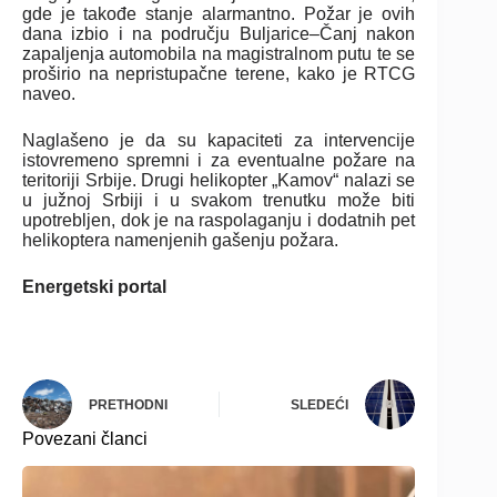
gde je takođe stanje alarmantno. Požar je ovih
dana izbio i na području Buljarice–Čanj nakon
zapaljenja automobila na magistralnom putu te se
proširio na nepristupačne terene, kako je RTCG
naveo.
Naglašeno je da su kapaciteti za intervencije
istovremeno spremni i za eventualne požare na
teritoriji Srbije. Drugi helikopter „Kamov“ nalazi se
u južnoj Srbiji i u svakom trenutku može biti
upotrebljen, dok je na raspolaganju i dodatnih pet
helikoptera namenjenih gašenju požara.
Energetski portal
PRETHODNI
SLEDEĆI
Povezani članci