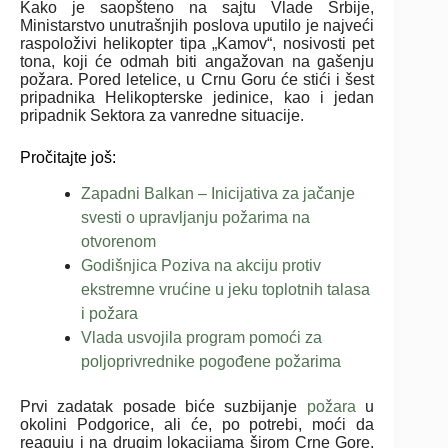
Kako je saopšteno na sajtu Vlade Srbije,
Ministarstvo unutrašnjih poslova uputilo je najveći
raspoloživi helikopter tipa „Kamov“, nosivosti pet
tona, koji će odmah biti angažovan na gašenju
požara. Pored letelice, u Crnu Goru će stići i šest
pripadnika Helikopterske jedinice, kao i jedan
pripadnik Sektora za vanredne situacije.
Pročitajte još:
Zapadni Balkan – Inicijativa za jačanje
svesti o upravljanju požarima na
otvorenom
Godišnjica Poziva na akciju protiv
ekstremne vrućine u jeku toplotnih talasa
i požara
Vlada usvojila program pomoći za
poljoprivrednike pogođene požarima
Prvi zadatak posade biće suzbijanje
požara
u
okolini Podgorice, ali će, po potrebi, moći da
reaguju i na drugim lokacijama širom Crne Gore,