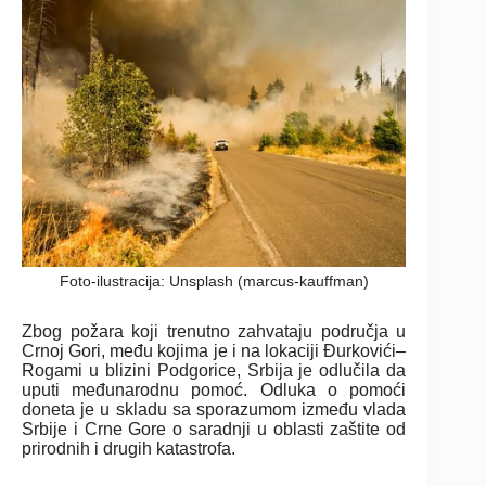
Foto-ilustracija: Unsplash (marcus-kauffman)
Zbog požara koji trenutno zahvataju područja u
Crnoj Gori, među kojima je i na lokaciji Đurkovići–
Rogami u blizini Podgorice, Srbija je odlučila da
uputi međunarodnu pomoć. Odluka o pomoći
doneta je u skladu sa sporazumom između vlada
Srbije i Crne Gore o saradnji u oblasti zaštite od
prirodnih i drugih katastrofa.