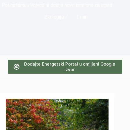
Pet opština u Vojvodini dobija nove kamione za otpad
Ekologija
1 min
Dodajte Energetski Portal u omiljeni Google
izvor