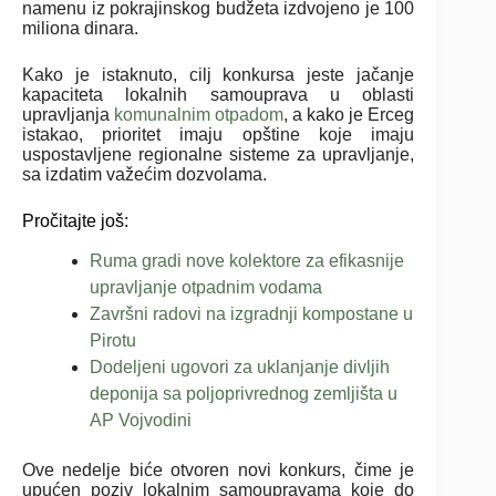
namenu iz pokrajinskog budžeta izdvojeno je 100
miliona dinara.
Kako je istaknuto, cilj konkursa jeste jačanje
kapaciteta lokalnih samouprava u oblasti
upravljanja
komunalnim otpadom
, a kako je Erceg
istakao, prioritet imaju opštine koje imaju
uspostavljene regionalne sisteme za upravljanje,
sa izdatim važećim dozvolama.
Pročitajte još:
Ruma gradi nove kolektore za efikasnije
upravljanje otpadnim vodama
Završni radovi na izgradnji kompostane u
Pirotu
Dodeljeni ugovori za uklanjanje divljih
deponija sa poljoprivrednog zemljišta u
AP Vojvodini
Ove nedelje biće otvoren novi konkurs, čime je
upućen poziv lokalnim samoupravama koje do