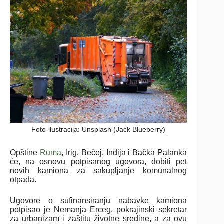
Foto-ilustracija: Unsplash (Jack Blueberry)
Opštine
Ruma
, Irig, Bečej, Inđija i Bačka Palanka
će, na osnovu potpisanog ugovora, dobiti pet
novih kamiona za sakupljanje komunalnog
otpada.
Ugovore o sufinansiranju nabavke kamiona
potpisao je Nemanja Erceg, pokrajinski sekretar
za urbanizam i zaštitu životne sredine, a za ovu