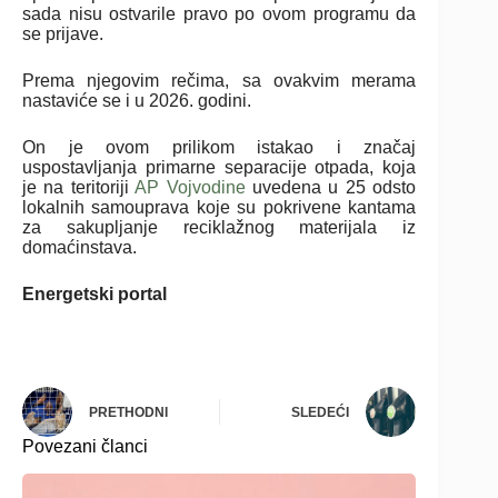
sada nisu ostvarile pravo po ovom programu da
se prijave.
Prema njegovim rečima, sa ovakvim merama
nastaviće se i u 2026. godini.
On je ovom prilikom istakao i značaj
uspostavljanja primarne separacije otpada, koja
je na teritoriji
AP Vojvodine
uvedena u 25 odsto
lokalnih samouprava koje su pokrivene kantama
za sakupljanje reciklažnog materijala iz
domaćinstava.
Energetski portal
PRETHODNI
SLEDEĆI
Povezani članci