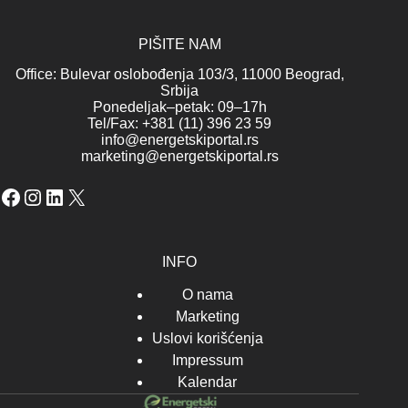
PIŠITE NAM
Office: Bulevar oslobođenja 103/3, 11000 Beograd,
Srbija
Ponedeljak–petak: 09–17h
Tel/Fax: +381 (11) 396 23 59
info@energetskiportal.rs
marketing@energetskiportal.rs
Facebook
Instagram
LinkedIn
X
INFO
O nama
Marketing
Uslovi korišćenja
Impressum
Kalendar