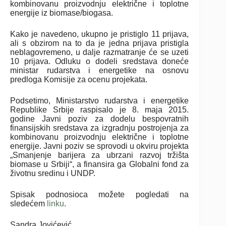
kombinovanu proizvodnju električne i toplotne
energije iz biomase/biogasa.
Kako je navedeno, ukupno je pristiglo 11 prijava,
ali s obzirom na to da je jedna prijava pristigla
neblagovremeno, u dalje razmatranje će se uzeti
10 prijava. Odluku o dodeli sredstava doneće
ministar rudarstva i energetike na osnovu
predloga Komisije za ocenu projekata.
Podsetimo, Ministarstvo rudarstva i energetike
Republike Srbije raspisalo je 8. maja 2015.
godine Javni poziv za dodelu bespovratnih
finansijskih sredstava za izgradnju postrojenja za
kombinovanu proizvodnju električne i toplotne
energije. Javni poziv se sprovodi u okviru projekta
„Smanjenje barijera za ubrzani razvoj tržišta
biomase u Srbiji“, a finansira ga Globalni fond za
životnu sredinu i UNDP.
Spisak podnosioca možete pogledati na
sledećem
linku
.
Sandra Jovićević