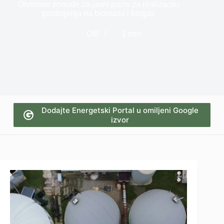
Otvorene ponude za javni poziv za realizaciju
postrojenja na biomasu i biogas
OIE
1 min
Dodajte Energetski Portal u omiljeni Google
izvor