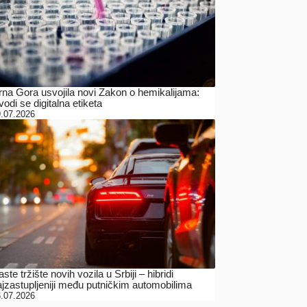
rna Gora usvojila novi Zakon o hemikalijama:
odi se digitalna etiketa
.07.2026
ste tržište novih vozila u Srbiji – hibridi
ajzastupljeniji među putničkim automobilima
.07.2026