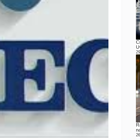
C
Uv
29
Ra
n
26