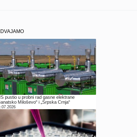
ZDVAJAMO
IS pustio u probni rad gasne elektrane
Banatsko Miloševo“ i „Srpska Crnja“
.07.2026