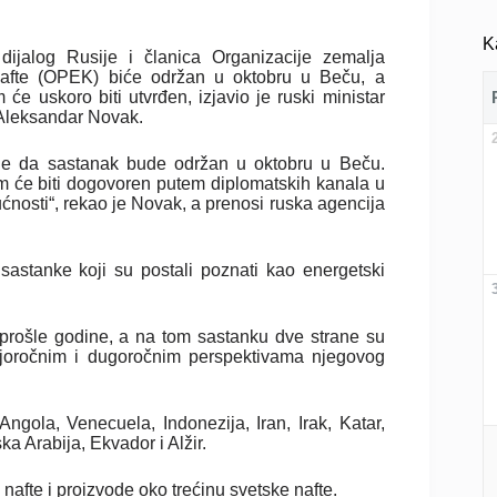
K
 dijalog Rusije i članica Organizacije zemalja
nafte (OPEK) biće održan u oktobru u Beču, a
 će uskoro biti utvrđen, izjavio je ruski ministar
Aleksandar Novak.
 je da sastanak bude održan u oktobru u Beču.
 će biti dogovoren putem diplomatskih kanala u
ućnosti“, rekao je Novak, a prenosi ruska agencija
astanke koji su postali poznati kao energetski
a prošle godine, a na tom sastanku dve strane su
ednjoročnim i dugoročnim perspektivama njegovog
gola, Venecuela, Indonezija, Iran, Irak, Katar,
ka Arabija, Ekvador i Alžir.
nafte i proizvode oko trećinu svetske nafte.