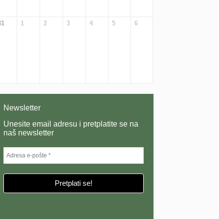
31
1
2
3
4
5
6
Newsletter
Unesite email adresu i pretplatite se na
naš newsletter