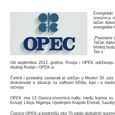
Energetski
izvoznica 
tačan datum
energetike 
„Planirano
Tačan datum
bliskoj bud
Tas s.
Od septembra 2012. godine, Rusija i OPEK održavaju s
dijalog Rusije i OPEK-a.
Četvrti i poslednji sastanak je održan u Moskvi 30. jul
diskutovale o situaciji na naftnom tržištu, kao i o sr
razvoja.
OPEK ima 13 članica-izvoznica nafte, među kojima su An
Kuvajt, Libija, Nigerija, Ujedinjeni Arapski Emirati, Saudijs
Članice OPEK-a kontrolišu oko 70 odsto globalnih rezervi 