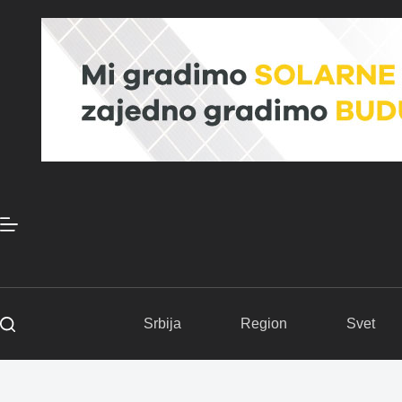
Skip
to
content
Srbija
Region
Svet