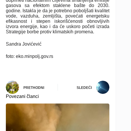
doprineti nacionalnim ciljevima smanjenja emisije
gasova sa efektom staklene bašte do 2030.
godine. Istakla je da je potrebno poboljšati kvalitet
vode, vazduha, zemljišta, povećati energetsku
efikasnost i stepen iskorišćenosti obnovljivih
izvora energije, kao i da će uskoro početi izrada
Strategije borbe protiv klimatskih promena.
Sandra Jovićević
foto: eko.minpolj.gov.rs
PRETHODNI
SLEDEĆI
Povezani članci