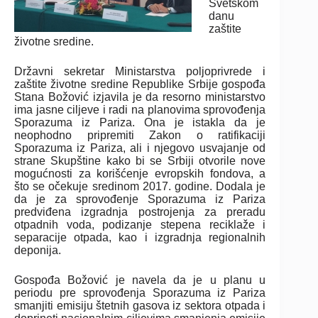
Svetskom
danu
zaštite
životne sredine.
Državni sekretar Ministarstva poljoprivrede i
zaštite životne sredine Republike Srbije gospođa
Stana Božović izjavila je da resorno ministarstvo
ima jasne ciljeve i radi na planovima sprovođenja
Sporazuma iz Pariza. Ona je istakla da je
neophodno pripremiti Zakon o ratifikaciji
Sporazuma iz Pariza, ali i njegovo usvajanje od
strane Skupštine kako bi se Srbiji otvorile nove
mogućnosti za korišćenje evropskih fondova, a
što se očekuje sredinom 2017. godine. Dodala je
da je za sprovođenje Sporazuma iz Pariza
predviđena izgradnja postrojenja za preradu
otpadnih voda, podizanje stepena reciklaže i
separacije otpada, kao i izgradnja regionalnih
deponija.
Gospođa Božović je navela da je u planu u
periodu pre sprovođenja Sporazuma iz Pariza
smanjiti emisiju štetnih gasova iz sektora otpada i