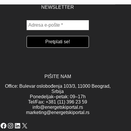
NEWSLETTER
PIŠITE NAM
Office: Bulevar oslobođenja 103/3, 11000 Beograd,
Srbija
Ponedeljak–petak: 09–17h
Tel/Fax: +381 (11) 396 23 59
info@energetskiportal.rs
marketing@energetskiportal.rs
Facebook
Instagram
LinkedIn
X