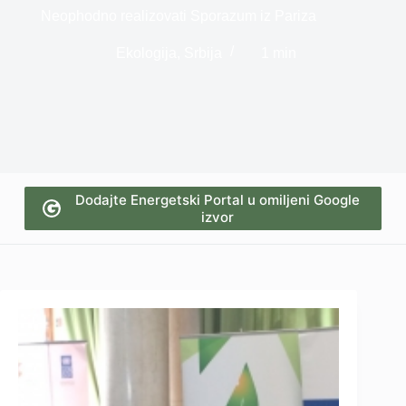
Neophodno realizovati Sporazum iz Pariza
Ekologija
,
Srbija
1 min
Dodajte Energetski Portal u omiljeni Google
izvor