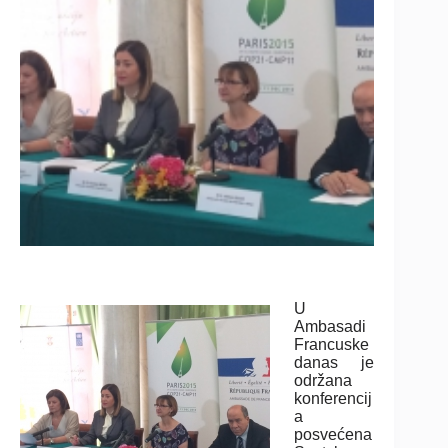
U
Ambasadi
Francuske
danas je
održana
konferencij
a
posvećena