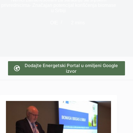
privrednicima- Značajan potencijal korišćenja biomase
u Srbiji
OIE
2 mins
Dodajte Energetski Portal u omiljeni Google
izvor