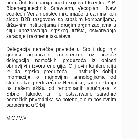
nemačkih kompanija, među kojima Ekcentec, A.P.
Bioenergietechnik, Strawterm, Vecoplan i New
eco-tech Verfahrenstechnik, imaće u danima koji
slede B2B razgovore sa srpskim kompanijama,
državnim institucijama i drugim organizacijama u
cilju upoznavanja srpskog tržišta, ostvarivanja
saradnje i razmene iskustava.
Delegacija nemačke privrede u Srbiji dugi niz
godina organizuje konferencije uz učešće
delegacija nemačkih preduzeća iz oblasti
obnovljivih izvora energije. Cilj ovih konferencija
je da srpska preduzeća i institucije dobiju
informacije o najnovijim tehnologijama od
stručnjaka i preduzeća iz Nemačke, kao i o stanju
na našem tržištu od renomiranih stručnjaka iz
Srbije. Takođe, cilj je ostvarivanje saradnje
nemačkih privrednika sa potencijalnim poslovnim
partnerima u Srbiji.
M.O./ V.V.