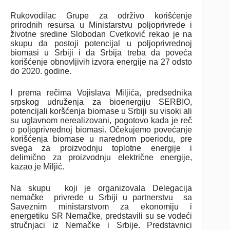
Rukovodilac Grupe za održivo korišćenje
prirodnih resursa u Ministarstvu poljoprivrede i
životne sredine Slobodan Cvetković rekao je na
skupu da postoji potencijal u poljoprivrednoj
biomasi u Srbiji i da Srbija treba da poveća
korišćenje obnovljivih izvora energije na 27 odsto
do 2020. godine.
I prema rečima Vojislava Miljića, predsednika
srpskog udruženja za bioenergiju SERBIO,
potencijali koršćenja biomase u Srbiji su visoki ali
su uglavnom nerealizovani, pogotovo kada je reč
o poljoprivrednoj biomasi. Očekujemo povećanje
korišćenja biomase u narednom poeriodu, pre
svega za proizvodnju toplotne energije i
delimično za proizvodnju električne energije,
kazao je Miljić.
Na skupu koji je organizovala Delegacija
nemačke privrede u Srbiji u partnerstvu sa
Saveznim ministarstvom za ekonomiju i
energetiku SR Nemačke, predstavili su se vodeći
stručnjaci iz Nemačke i Srbije. Predstavnici