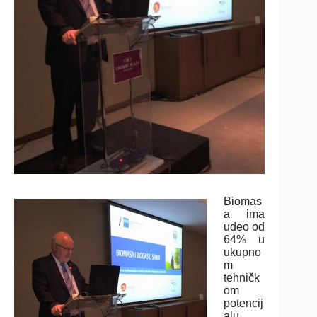
Biomas
a ima
udeo od
64% u
ukupno
m
tehničk
om
potencij
alu