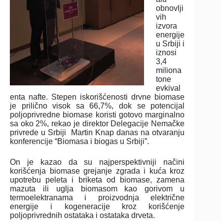
obnovlji
vih
izvora
energije
u Srbiji i
iznosi
3,4
miliona
tone
evkival
enta nafte. Stepen iskorišćenosti drvne biomase
je prilično visok sa 66,7%, dok se potencijal
poljoprivredne biomase koristi gotovo marginalno
sa oko 2%, rekao je direktor Delegacije Nemačke
privrede u Srbiji Martin Knap danas na otvaranju
konferencije “Biomasa i biogas u Srbiji”.
On je kazao da su najperspektivniji načini
korišćenja biomase grejanje zgrada i kuća kroz
upotrebu peleta i briketa od biomase, zamena
mazuta ili uglja biomasom kao gorivom u
termoelektranama i proizvodnja električne
energije i kogeneracije kroz korišćenje
poljoprivrednih ostataka i ostataka drveta.