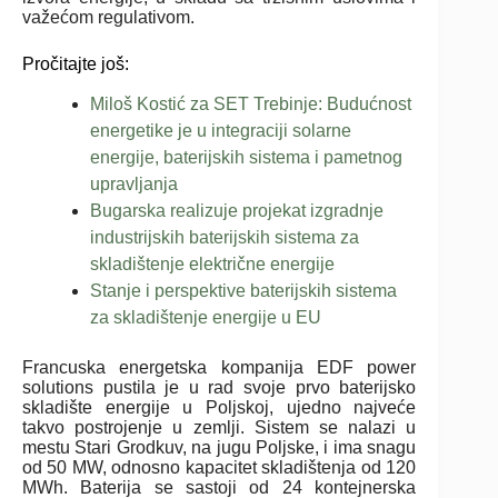
važećom regulativom.
Pročitajte još:
Miloš Kostić za SET Trebinje: Budućnost
energetike je u integraciji solarne
energije, baterijskih sistema i pametnog
upravljanja
Bugarska realizuje projekat izgradnje
industrijskih baterijskih sistema za
skladištenje električne energije
Stanje i perspektive baterijskih sistema
za skladištenje energije u EU
Francuska energetska kompanija EDF power
solutions pustila je u rad svoje prvo baterijsko
skladište energije u Poljskoj, ujedno najveće
takvo postrojenje u zemlji. Sistem se nalazi u
mestu Stari Grodkuv, na jugu Poljske, i ima snagu
od 50 MW, odnosno kapacitet skladištenja od 120
MWh. Baterija se sastoji od 24 kontejnerska