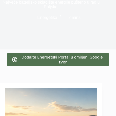
Najveće baterijsko skladište energije pušteno u rad u
Poljskoj
Energetika
2 mins
Dodajte Energetski Portal u omiljeni Google
izvor