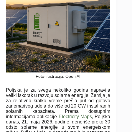
Foto-ilustracija: Open AI
Poljska je za svega nekoliko godina napravila
veliki iskorak u razvoju solarne energije. Zemlja je
za relativno kratko vreme prešla put od gotovo
zanemarivog udela do više od 20 GW instaliranih
solarnih kapaciteta. Prema dostupnim
informacijama aplikacije
Electricity Maps
, Poljska
danas, 21. maja 2026. godine, generiše preko 30
odsto solarne energije u svom energetskom