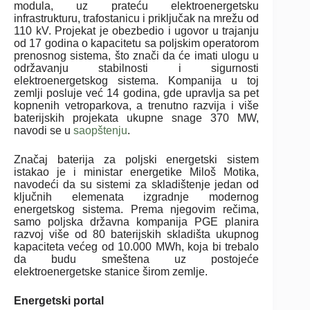
modula, uz prateću elektroenergetsku
infrastrukturu, trafostanicu i priključak na mrežu od
110 kV. Projekat je obezbedio i ugovor u trajanju
od 17 godina o kapacitetu sa poljskim operatorom
prenosnog sistema, što znači da će imati ulogu u
održavanju stabilnosti i sigurnosti
elektroenergetskog sistema.
Kompanija u toj
zemlji posluje već 14 godina, gde upravlja sa pet
kopnenih vetroparkova, a trenutno razvija i više
baterijskih projekata ukupne snage 370 MW,
navodi se u
saopštenju
.
Značaj baterija za poljski energetski sistem
istakao je i ministar energetike Miloš Motika,
navodeći da su sistemi za skladištenje jedan od
ključnih elemenata izgradnje modernog
energetskog sistema. Prema njegovim rečima,
samo poljska državna kompanija PGE planira
razvoj više od 80 baterijskih skladišta ukupnog
kapaciteta većeg od 10.000 MWh, koja bi trebalo
da budu smeštena uz postojeće
elektroenergetske stanice širom zemlje.
Energetski portal