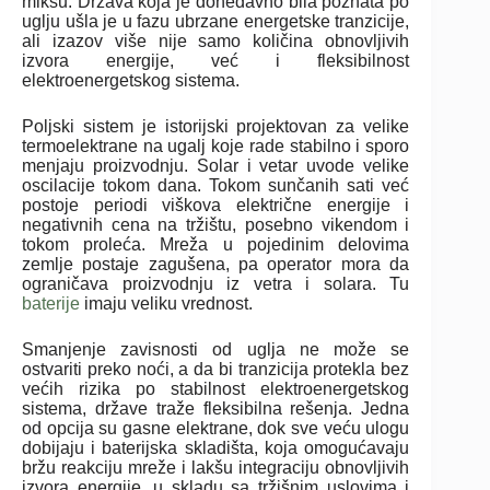
miksu. Država koja je donedavno bila poznata po
uglju ušla je u fazu ubrzane energetske tranzicije,
ali izazov više nije samo količina obnovljivih
izvora energije, već i fleksibilnost
elektroenergetskog sistema.
Poljski sistem je istorijski projektovan za velike
termoelektrane na ugalj koje rade stabilno i sporo
menjaju proizvodnju. Solar i vetar uvode velike
oscilacije tokom dana. Tokom sunčanih sati već
postoje periodi viškova električne energije i
negativnih cena na tržištu, posebno vikendom i
tokom proleća. Mreža u pojedinim delovima
zemlje postaje zagušena, pa operator mora da
ograničava proizvodnju iz vetra i solara. Tu
baterije
imaju veliku vrednost.
Smanjenje zavisnosti od uglja ne može se
ostvariti preko noći, a da bi tranzicija protekla bez
većih rizika po stabilnost elektroenergetskog
sistema, države traže fleksibilna rešenja. Jedna
od opcija su gasne elektrane, dok sve veću ulogu
dobijaju i baterijska skladišta, koja omogućavaju
bržu reakciju mreže i lakšu integraciju obnovljivih
izvora energije, u skladu sa tržišnim uslovima i