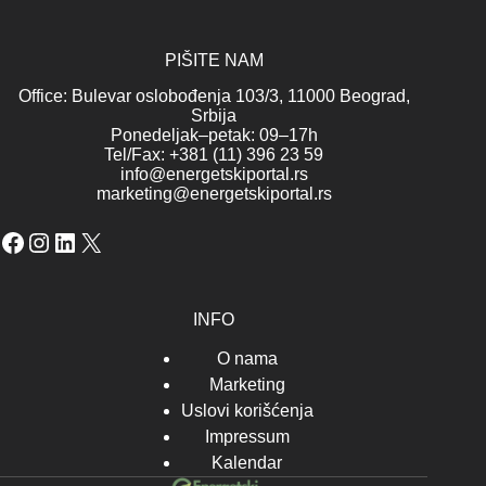
PIŠITE NAM
Office: Bulevar oslobođenja 103/3, 11000 Beograd,
Srbija
Ponedeljak–petak: 09–17h
Tel/Fax: +381 (11) 396 23 59
info@energetskiportal.rs
marketing@energetskiportal.rs
Facebook
Instagram
LinkedIn
X
INFO
O nama
Marketing
Uslovi korišćenja
Impressum
Kalendar