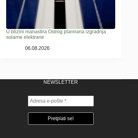
U blizini manastira Ostrog planirana izgradnja
solarne elektrane
06.08.2026
NEWSLETTER