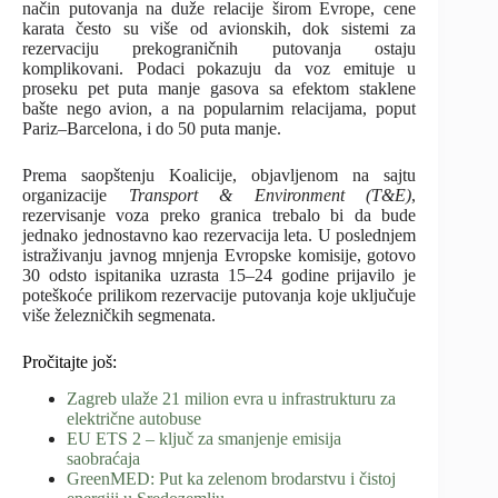
način putovanja na duže relacije širom Evrope, cene
karata često su više od avionskih, dok sistemi za
rezervaciju prekograničnih putovanja ostaju
komplikovani. Podaci pokazuju da voz emituje u
proseku pet puta manje gasova sa efektom staklene
bašte nego avion, a na popularnim relacijama, poput
Pariz–Barcelona, i do 50 puta manje.
Prema saopštenju Koalicije, objavljenom na sajtu
organizacije
Transport & Environment (T&E)
,
rezervisanje voza preko granica trebalo bi da bude
jednako jednostavno kao rezervacija leta. U poslednjem
istraživanju javnog mnjenja Evropske komisije, gotovo
30 odsto ispitanika uzrasta 15–24 godine prijavilo je
poteškoće prilikom rezervacije putovanja koje uključuje
više železničkih segmenata.
Pročitajte još:
Zagreb ulaže 21 milion evra u infrastrukturu za
električne autobuse
EU ETS 2 – ključ za smanjenje emisija
saobraćaja
GreenMED: Put ka zelenom brodarstvu i čistoj