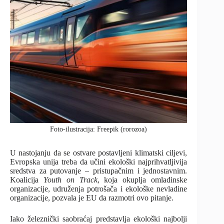
Foto-ilustracija: Freepik (rorozoa)
U nastojanju da se ostvare postavljeni klimatski ciljevi,
Evropska unija treba da učini ekološki najprihvatljivija
sredstva za putovanje – pristupačnim i jednostavnim.
Koalicija
Youth on Track
, koja okuplja omladinske
organizacije, udruženja potrošača i ekološke nevladine
organizacije, pozvala je EU da razmotri ovo pitanje.
Iako železnički saobraćaj predstavlja ekološki najbolji