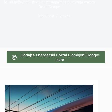
Mladi traže jednostavnija i pristupačnija putovanja vozom
širom Evrope
Mobilnost
2 mins
Dodajte Energetski Portal u omiljeni Google
izvor