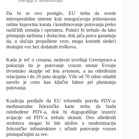
energiji u Sredozemlju
Da bi se ovo postiglo, EU treba da uvede
interoperabilne sisteme koji omogućavaju jednostavnu
online kupovinu karata i kombinovanje putovanja preko
različitih zemalja i operatera. Putnici bi trebalo da lako
pristupaju tarifama i dodacima, dok jača prava garantuju
da, u slučaju propuštene veze, mogu koristiti sledeći
dostupni voz bez dodatnih troškova.
Kada je reč o cenama, nedavni izveštaji Greenpeace-a
pokazuju da je putovanje vozom unutar Evrope
dvostruko skuplje od leta avionom, a na određenim
relacijama i do 26 puta skuplje. Više od 70 odsto mladih
navelo je cenu kao ključni faktor pri planiranju
putovanja.
Koalicija predlaže da EU reformiše pravila PDV-a:
međunarodne železničke karte treba da budu
oslobođene PDV-a, dok bi dugogodišnje izuzeće
avijacije od PDV-a trebalo ukinuti. Deo ušteđenih
sredstava mogao bi biti uložen u modernizaciju
železničke infrastrukture i učiniti putovanje vozom
pristupačnijim za sve.