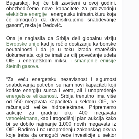
Bugarskoj, koji će biti završeni u ovoj godini,
obezbedićemo nove kapacitete za proizvodnju
električne energije
i energetsku infrastrukturu koja
će omogućiti da diversifikujemo snabdevanje
gasom”, rekla je Đedović.
Ona je naglasila da Srbija deli globalnu viziju
Evropske unije
kad je reč o dostizanju karbonske
neutralnosti i da je u toku izrada strateških
dokumenata koji će imati za cilj povećanje udela
OIE u energetskom miksu i
smanjenje emisije
štetnih gasova
.
“Za veću energetsku nezavisnost i sigurnost
snabdevanja potrebni su nam novi kapaciteti koji
koriste energiju sunca i vetra, ali i unapređenje
energetske efikasnosti
. Srbija trenutno ima više
od 550 megavata kapaciteta u sektoru OIE, ne
računajući velike hidroelektrane. Pripremamo
aukcije za gradnju oko 400 megavata
vetroelektrana
, kao i trogodišnji plan aukcija kako
bi se dobilo najmanje 1.000 novih megavata iz
OIE. Radimo i na unapređenju zakonskog okvira
koje treba da omogući veće investicije u sektor