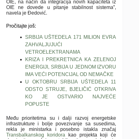
OIE, na način da integracija novih kapaciteta iz
OIE ne dovede u pitanje stabilnost sistema”,
navela je Đedović.
Pročitajte još:
SRBIJA UŠTEDELA 171 MILION EVRA
ZAHVALJUJUĆI
VETROELEKTRANAMA
KRIZA I PREKRETNICA KA ZELENOJ
ENERGIJI, SRBIJA U JEDNOM IZVORU
IMA VEĆI POTENCIJAL OD NEMAČKE
U OKTOBRU SRBIJA UŠTEDELA 11
ODSTO STRUJE, BJELIČIĆ OTKRIVA
KO JE OSTVARIO NAJVEĆE
POPUSTE
Među prioritetima su i dalji razvoj energetske
infrastrukture i bolje povezivanje sa susedima,
rekla je ministarka i posebno istakla značaj
Transbalkanskog koridora
kao projekta koji će