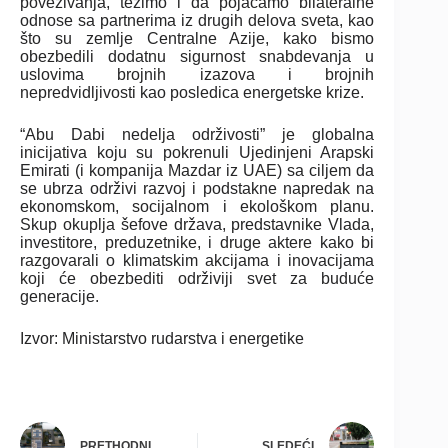
povezivanja, težimo i da pojačamo bilateralne
odnose sa partnerima iz drugih delova sveta, kao
što su zemlje Centralne Azije, kako bismo
obezbedili dodatnu sigurnost snabdevanja u
uslovima brojnih izazova i brojnih
nepredvidljivosti kao posledica energetske krize.
“Abu Dabi nedelja održivosti” je globalna
inicijativa koju su pokrenuli Ujedinjeni Arapski
Emirati (i kompanija Mazdar iz UAE) sa ciljem da
se ubrza održivi razvoj i podstakne napredak na
ekonomskom, socijalnom i ekološkom planu.
Skup okuplja šefove država, predstavnike Vlada,
investitore, preduzetnike, i druge aktere kako bi
razgovarali o klimatskim akcijama i inovacijama
koji će obezbediti održiviji svet za buduće
generacije.
Izvor: Ministarstvo rudarstva i energetike
PRETHODNI
SLEDEĆI