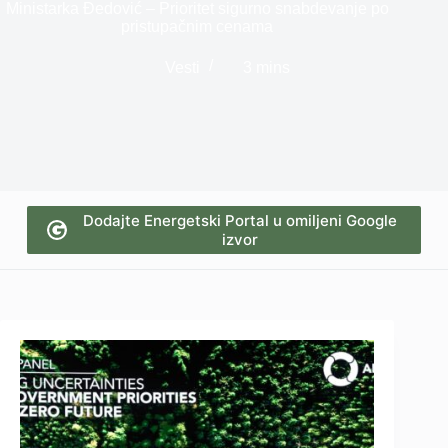
Ministarka Đedović – Prioritet sigurno snabdevanje po
pristupačnim cenama
Vesti
3 mins
Dodajte Energetski Portal u omiljeni Google
izvor