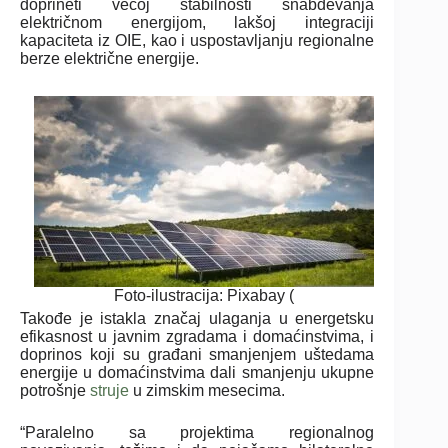
doprineti većoj stabilnosti snabdevanja
električnom energijom, lakšoj integraciji
kapaciteta iz OIE, kao i uspostavljanju regionalne
berze električne energije.
Foto-ilustracija: Pixabay (
Takođe je istakla značaj ulaganja u energetsku
efikasnost u javnim zgradama i domaćinstvima, i
doprinos koji su građani smanjenjem uštedama
energije u domaćinstvima dali smanjenju ukupne
potrošnje
struje
u zimskim mesecima.
“Paralelno sa projektima regionalnog