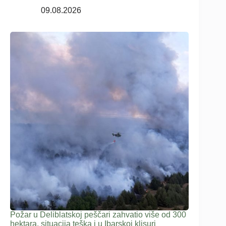
09.08.2026
Požar u Deliblatskoj peščari zahvatio više od 300
hektara, situacija teška i u Ibarskoj klisuri