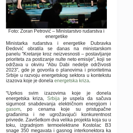
Foto: Zoran Petrović – Ministarstvo rudarstva i
energetike
Ministarka rudarstva i energetike Dubravka
Đedović obratila se danas na ministarskom
panelu “Kretanje kroz neizvesnosti – postavljanje
prioriteta za postizanje nulte neto emisije“, koji se
održava u okviru “Abu Dabi nedelje održivosti
2023”, gde je govorila o planovima i prioritetima
Srbije u razvoju energetskog sektora u kontekstu
izazova koje je donela
energetska kriza
.
“Uprkos svim izazovima koje je donela
energetska kriza,
Srbija
je uspela da sačuva
sigurnost snabdevanja električnom energijom i
gasom
, po cenama koje su pristupačne
građanima i ne ugrožavajući konkurentnost
privrede. Završetkom dva velika projekta koja su u
toku, izgradnjom termoelektrane Kostolac B3
snage 350 megavata i gasnog interkonektora ka