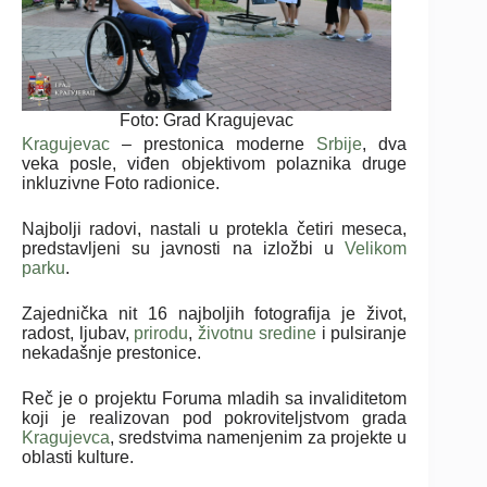
Foto: Grad Kragujevac
Kragujevac
– prestonica moderne
Srbije
, dva
veka posle, viđen objektivom polaznika druge
inkluzivne Foto radionice.
Najbolji radovi, nastali u protekla četiri meseca,
predstavljeni su javnosti na izložbi u
Velikom
parku
.
Zajednička nit 16 najboljih fotografija je život,
radost, ljubav,
prirodu
,
životnu sredine
i pulsiranje
nekadašnje prestonice.
Reč je o projektu Foruma mladih sa invaliditetom
koji je realizovan pod pokroviteljstvom grada
Kragujevca
, sredstvima namenjenim za projekte u
oblasti kulture.