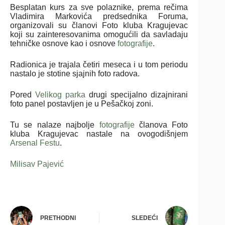
Besplatan kurs za sve polaznike, prema rečima
Vladimira Markovića predsednika Foruma,
organizovali su članovi Foto kluba Kragujevac
koji su zainteresovanima omogućili da savladaju
tehničke osnove kao i osnove
fotografije
.
Radionica je trajala četiri meseca i u tom periodu
nastalo je stotine sjajnih foto radova.
Pored
Velikog parka
drugi specijalno dizajnirani
foto panel postavljen je u Pešačkoj zoni.
Tu se nalaze najbolje
fotografije
članova Foto
kluba Kragujevac nastale na ovogodišnjem
Arsenal Festu
.
Milisav Pajević
PRETHODNI
SLEDEĆI