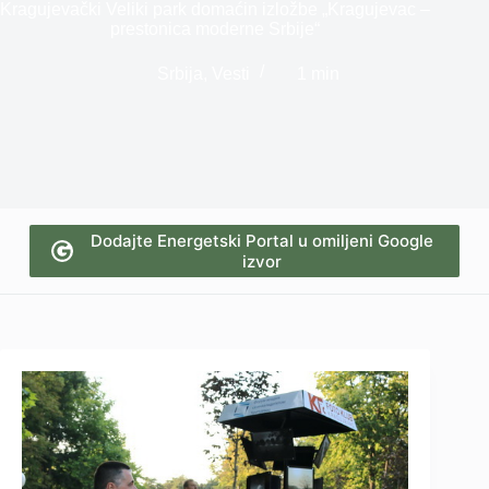
Kragujevački Veliki park domaćin izložbe „Kragujevac –
prestonica moderne Srbije“
Srbija
,
Vesti
1 min
Dodajte Energetski Portal u omiljeni Google
izvor