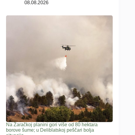
08.08.2026
Na Žaračkoj planini gori više od 80 hektara
borove šume; u Deliblatskoj peščari bolja