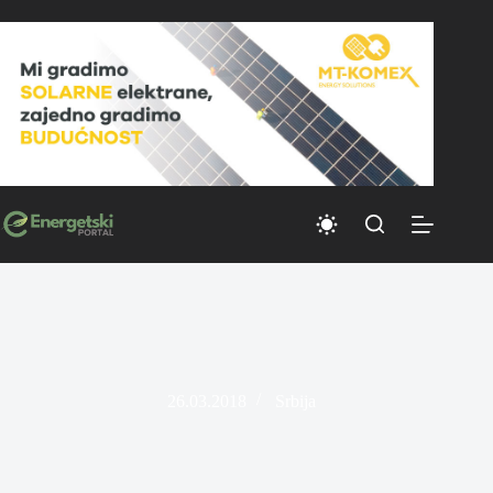
Skip
to
content
26.03.2018
Srbija