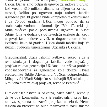
Užicu. Danas smo potpisali ugovor za radove u drugoj
fazi vredne 310 miliona dinara, sa ciljem da za osam
meseci, koliko po ugovoru traju radovi, fabrika
izgrađena pre 38 godina bude kompletno rekonstruisana
i da 70.000 građana Užica mogu ponovo da se
snabdevaju vodom s akumulacije “Vrutci”, rekla je
Mihajlovićeva posle potpisivanja ugovora u Vladi
Srbije. Ona je dodala da od izvođača očekuje da, kao i
u prvoj fazi, radove završi, u dogovorenom roku i
kvalitetu, kako bi građani Užica dobili fabriku koja će
služiti i budućim generacijama Užičanki i Užičana.
Gradonačelnik Užica Tihomir Petković, rekao je da je
rekonstrukcija i dogradnja fabrike vode najvažniji
projekat za ovu generaciju Užičana i da rešava problem
vodosnabdevanja za generacije koje dolaze. Hvala
predsedniku Srbije Aleksandru Vučiću, potpredsednici
Mihajlović i Vladi Srbije što su izdvojili 5,5 od ukupno
6 miliona evra za ovaj projekat, rekao je Petković.
Direktor “Jedinstva” iz Sevojna, Mića Mićić, rekao je
da je ova kompanija, koja je realizovala i prvu fazu
radova, spremna da završi projekat u celosti. Nema
razloga da projekat ne bude realizovan u roku, imamo