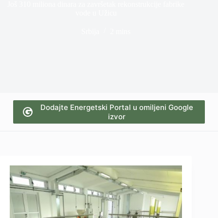
Još 310 miliona dinara za završetak rekonstrukcije fabrike
vode u Užicu
Srbija
2 mins
Dodajte Energetski Portal u omiljeni Google
izvor