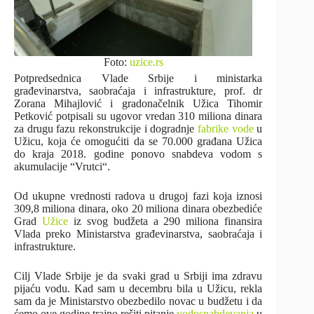
Foto:
uzice.rs
Potpredsednica Vlade Srbije i ministarka
građevinarstva, saobraćaja i infrastrukture, prof. dr
Zorana Mihajlović i gradonačelnik Užica Tihomir
Petković potpisali su ugovor vredan 310 miliona dinara
za drugu fazu rekonstrukcije i dogradnje
fabrike vode
u
Užicu, koja će omogućiti da se 70.000 građana Užica
do kraja 2018. godine ponovo snabdeva vodom s
akumulacije “Vrutci“.
Od ukupne vrednosti radova u drugoj fazi koja iznosi
309,8 miliona dinara, oko 20 miliona dinara obezbediće
Grad
Užice
iz svog budžeta a 290 miliona finansira
Vlada preko Ministarstva građevinarstva, saobraćaja i
infrastrukture.
Cilj Vlade Srbije je da svaki grad u Srbiji ima zdravu
pijaću vodu. Kad sam u decembru bila u Užicu, rekla
sam da je Ministarstvo obezbedilo novac u budžetu i da
ćemo ove godine trajno rešiti pitanje
vodosnabdevanja
u