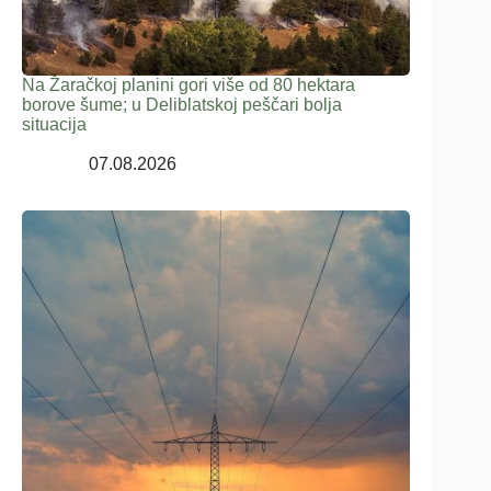
Na Žaračkoj planini gori više od 80 hektara
borove šume; u Deliblatskoj peščari bolja
situacija
07.08.2026