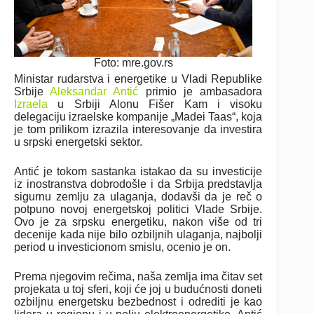
Foto: mre.gov.rs
Ministar rudarstva i energetike u Vladi Republike
Srbije
Aleksandar Antić
primio je ambasadora
Izraela
u Srbiji Alonu Fišer Kam i visoku
delegaciju izraelske kompanije „Madei Taas“, koja
je tom prilikom izrazila interesovanje da investira
u srpski energetski sektor.
Antić je tokom sastanka istakao da su investicije
iz inostranstva dobrodošle i da Srbija predstavlja
sigurnu zemlju za ulaganja, dodavši da je reč o
potpuno novoj energetskoj politici Vlade Srbije.
Ovo je za srpsku energetiku, nakon više od tri
decenije kada nije bilo ozbiljnih ulaganja, najbolji
period u investicionom smislu, ocenio je on.
Prema njegovim rečima, naša zemlja ima čitav set
projekata u toj sferi, koji će joj u budućnosti doneti
ozbiljnu energetsku bezbednost i odrediti je kao