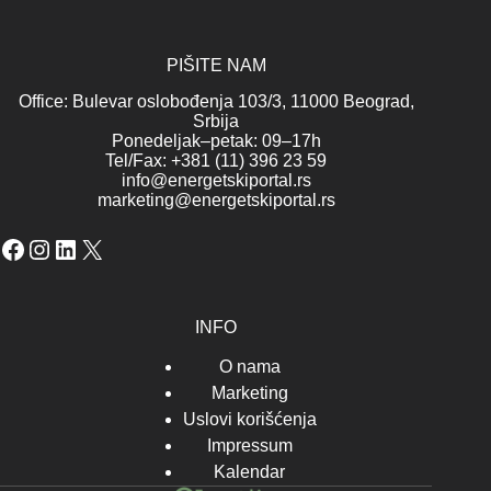
PIŠITE NAM
Office: Bulevar oslobođenja 103/3, 11000 Beograd,
Srbija
Ponedeljak–petak: 09–17h
Tel/Fax: +381 (11) 396 23 59
info@energetskiportal.rs
marketing@energetskiportal.rs
Facebook
Instagram
LinkedIn
X
INFO
O nama
Marketing
Uslovi korišćenja
Impressum
Kalendar