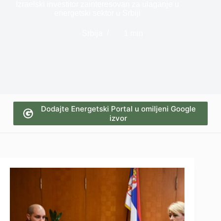
Izraelski investitor zainteresovan za ulaganje u
energetski sektor u Srbiji
Srbija
1 min
Dodajte Energetski Portal u omiljeni Google
izvor