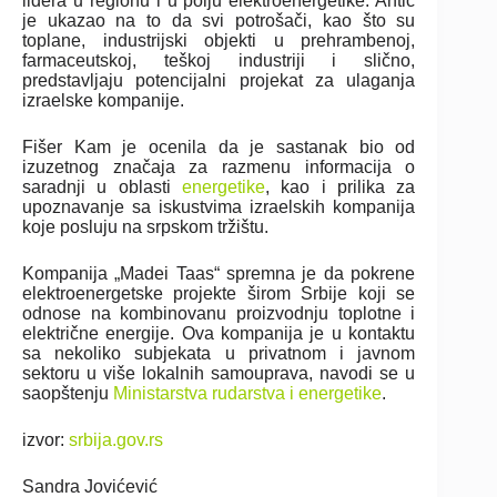
lidera u regionu i u polju elektroenergetike. Antić
je ukazao na to da svi potrošači, kao što su
toplane, industrijski objekti u prehrambenoj,
farmaceutskoj, teškoj industriji i slično,
predstavljaju potencijalni projekat za ulaganja
izraelske kompanije.
Fišer Kam je ocenila da je sastanak bio od
izuzetnog značaja za razmenu informacija o
saradnji u oblasti
energetike
, kao i prilika za
upoznavanje sa iskustvima izraelskih kompanija
koje posluju na srpskom tržištu.
Kompanija „Madei Taas“ spremna je da pokrene
elektroenergetske projekte širom Srbije koji se
odnose na kombinovanu proizvodnju toplotne i
električne energije. Ova kompanija je u kontaktu
sa nekoliko subjekata u privatnom i javnom
sektoru u više lokalnih samouprava, navodi se u
saopštenju
Ministarstva rudarstva i energetike
.
izvor:
srbija.gov.rs
Sandra Jovićević