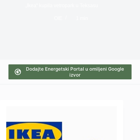
„Ikea“ kupila vetropark u Teksasu
OIE
1 min
Dodajte Energetski Portal u omiljeni Google
izvor