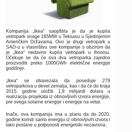
Kompanija „Ikea“ saopštila je da je kupila
vetropark snage 165MW u Teksasu u Sjedinjenim
Američkim Državama. Ovo je drugi vetropark u
SAD-u u vlasništvu ove kompanije s obzirom da
je „Ikea“ nedavno kupila vetropark u Ilinoisu.
Očekuje se da će ova dva vetroparka zajedno
proizvoditi preko 1000GWh električne energije
godišnje.
„Ikea“ se obavezala da poseduje 279
vetroparkova u devet zemalja, kao i da će do kraja
2015. godine uložiti 1,9 milijardi dolara u
realizaciju projekata iz obnovljivih izvora energije,
pre svega solarne energije i energije na vetar.
Inače, ova kompanija ima u planu da do 2020.
godine koristi samo energiju iz obnovljivih izvora i
tako postane u potpunosti energetski nezavisna.