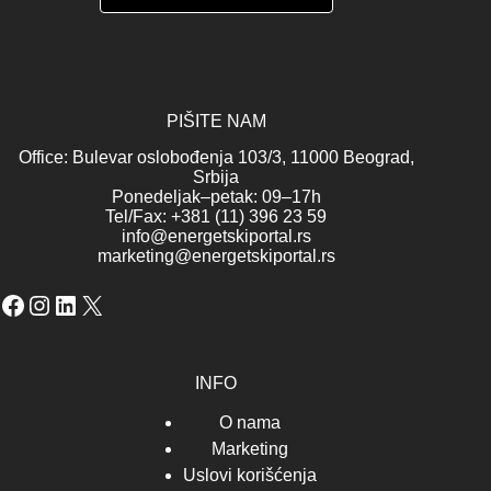
PIŠITE NAM
Office: Bulevar oslobođenja 103/3, 11000 Beograd,
Srbija
Ponedeljak–petak: 09–17h
Tel/Fax: +381 (11) 396 23 59
info@energetskiportal.rs
marketing@energetskiportal.rs
Facebook
Instagram
LinkedIn
X
INFO
O nama
Marketing
Uslovi korišćenja