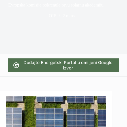
Evropska komisija pokrenula prvu solarnu akademiju
OIE
2 mins
Dodajte Energetski Portal u omiljeni Google
izvor