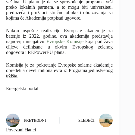
veština. U planu je da se sprovođenje programa vrši
preko lokalnih partnera, a to mogu biti univerziteti,
preduzeća i pružaoci stručne obuke i obrazovanja sa
kojima će Akademija potpisati ugovore.
Nakon uspešne realizacije Evropske akademije za
baterije iz 2022. godine, ova akademija predstavlja
najnoviju inicijativu
Evropske Komisije
koja podržava
ciljeve definisane u okviru Evropskog zelenog
dogovora i REPowerEU plana.
Komisija je za pokretanje Evropske solarne akademije
opredelila devet miliona evra iz Programa jedinstvenog
tržišta.
Energetski portal
PRETHODNI
SLEDEĆI
Povezani članci