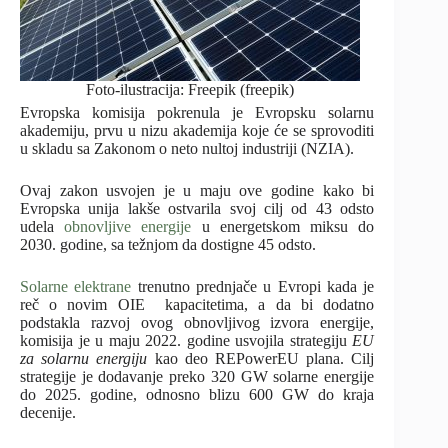
Foto-ilustracija: Freepik (freepik)
Evropska komisija pokrenula je Evropsku solarnu
akademiju, prvu u nizu akademija koje će se sprovoditi
u skladu sa Zakonom o neto nultoj industriji (NZIA).
Ovaj zakon usvojen je u maju ove godine kako bi
Evropska unija lakše ostvarila svoj cilj od 43 odsto
udela
obnovljive energije
u energetskom miksu do
2030. godine, sa težnjom da dostigne 45 odsto.
Solarne elektrane
trenutno prednjače u Evropi kada je
reč o novim OIE kapacitetima, a da bi dodatno
podstakla razvoj ovog obnovljivog izvora energije,
komisija je u maju 2022. godine usvojila strategiju
EU
za solarnu energiju
kao deo REPowerEU plana. Cilj
strategije je dodavanje preko 320 GW solarne energije
do 2025. godine, odnosno blizu 600 GW do kraja
decenije.