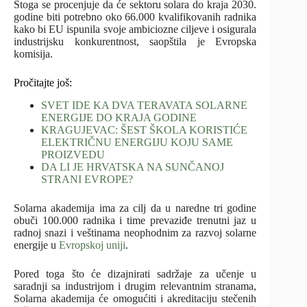
Stoga se procenjuje da će sektoru solara do kraja 2030.
godine biti potrebno oko 66.000 kvalifikovanih radnika
kako bi EU ispunila svoje ambiciozne ciljeve i osigurala
industrijsku konkurentnost, saopštila je Evropska
komisija.
Pročitajte još:
SVET IDE KA DVA TERAVATA SOLARNE
ENERGIJE DO KRAJA GODINE
KRAGUJEVAC: ŠEST ŠKOLA KORISTIĆE
ELEKTRIČNU ENERGIJU KOJU SAME
PROIZVEDU
DA LI JE HRVATSKA NA SUNČANOJ
STRANI EVROPE?
Solarna akademija ima za cilj da u naredne tri godine
obuči 100.000 radnika i time prevaziđe trenutni jaz u
radnoj snazi i veštinama neophodnim za razvoj solarne
energije u
Evropskoj uniji
.
Pored toga što će dizajnirati sadržaje za učenje u
saradnji sa industrijom i drugim relevantnim stranama,
Solarna akademija će omogućiti i akreditaciju stečenih