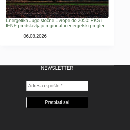
Energetika Jugoistočne Evrope do 2050: PKS i
IENE predstavljaju regionalni energetski pregled
06.08.2026
NEWSLETTER