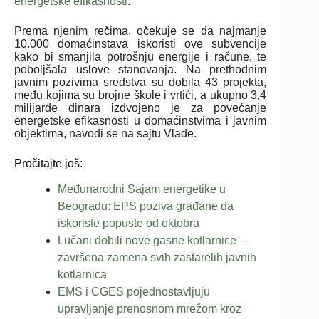
energetske efikasnosti
.
Prema njenim rečima, očekuje se da najmanje
10.000 domaćinstava iskoristi ove subvencije
kako bi smanjila potrošnju energije i račune, te
poboljšala uslove stanovanja. Na prethodnim
javnim pozivima sredstva su dobila 43 projekta,
među kojima su brojne škole i vrtići, a ukupno 3,4
milijarde dinara izdvojeno je za povećanje
energetske efikasnosti u domaćinstvima i javnim
objektima, navodi se na sajtu Vlade.
Pročitajte još:
Međunarodni Sajam energetike u
Beogradu: EPS poziva građane da
iskoriste popuste od oktobra
Lučani dobili nove gasne kotlarnice –
završena zamena svih zastarelih javnih
kotlarnica
EMS i CGES pojednostavljuju
upravljanje prenosnom mrežom kroz