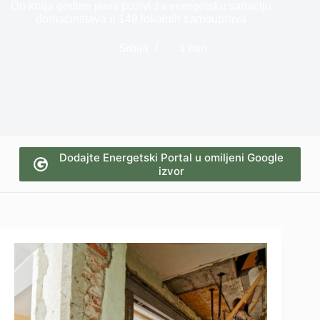
Do kraja godine javni pozivi za energetsku sanaciju
domaćinstava u 149 lokalnih samouprava
Srbija
1 min
Dodajte Energetski Portal u omiljeni Google
izvor