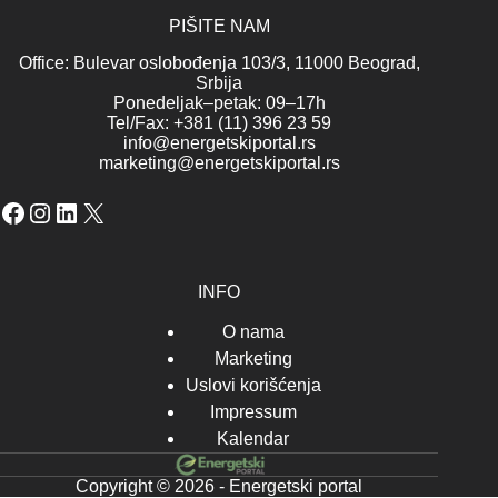
PIŠITE NAM
Office: Bulevar oslobođenja 103/3, 11000 Beograd,
Srbija
Ponedeljak–petak: 09–17h
Tel/Fax: +381 (11) 396 23 59
info@energetskiportal.rs
marketing@energetskiportal.rs
Facebook
Instagram
LinkedIn
X
INFO
O nama
Marketing
Uslovi korišćenja
Impressum
Kalendar
Copyright © 2026 - Energetski portal