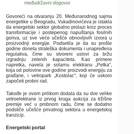
međudržavni dogovor
Govoreći na otvaranju 20. Međunarodnog sajma
energetike u Beogradu, Vukadinovićeva je istakla
da energetski sektor globalno prolazi kroz proces
transformacije i postepenog napuštanja fosilnih
goriva, uz sve veće učešće obnovljivih izvora u
proizvodnji energije. Podsetila je da su prošle
godine doneta strateška dokumenta i unapređena
regulativa, čime su stvoreni uslovi za bržu
izgradnju zelenih kapaciteta. Kao primere
napretka, navela je solarnu elektranu „Petka“,
koja od polovine ove godine proizvodi energiju za
građane, i vetropark „Kostolac“, koji će uskoro
započeti probni rad.
Takođe je ovom prilikom dodala da su dve velike
vetroelektrane iz prvog kruga aukcija za tržišne
premije već u probnom radu, čime se dodatno
podstiče učešće privatnog sektora u energetskoj
tranziciji.
Energetski portal