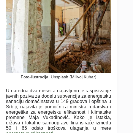
Foto-ilustracija: Unsplash (Milivoj Kuhar)
U naredna dva meseca najavljeno je raspisivanje
javnih poziva za dodelu subvencija za energetsku
sanaciju domaćinstava u 149 gradova i opština u
Srbiji, najavila je pomoćnica ministra rudarstva i
energetike za energetsku efikasnost i klimatske
promene Maja Vukadinović. Kako je istakla,
država i lokalne samouprave finansiraće između
50 i 65 odsto troškova ulaganja u mere