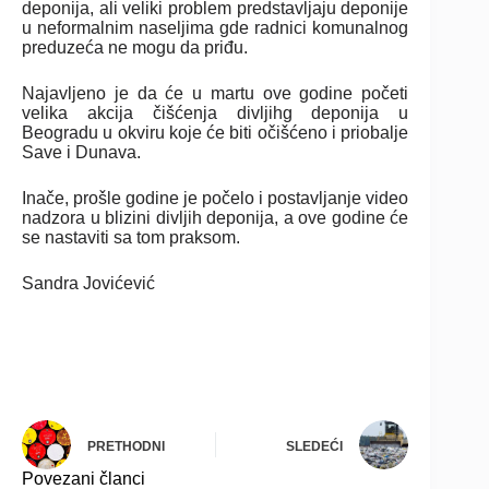
deponija, ali veliki problem predstavljaju deponije
u neformalnim naseljima gde radnici komunalnog
preduzeća ne mogu da priđu.
Najavljeno je da će u martu ove godine početi
velika akcija čišćenja divljihg deponija u
Beogradu u okviru koje će biti očišćeno i priobalje
Save i Dunava.
Inače, prošle godine je počelo i postavljanje video
nadzora u blizini divljih deponija, a ove godine će
se nastaviti sa tom praksom.
Sandra Jovićević
PRETHODNI
SLEDEĆI
Povezani članci