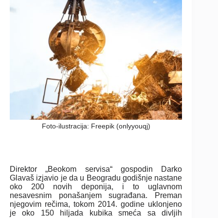
Foto-ilustracija: Freepik (onlyyouqj)
Direktor „Beokom servisa“ gospodin Darko
Glavaš izjavio je da u Beogradu godišnje nastane
oko 200 novih deponija, i to uglavnom
nesavesnim ponašanjem sugrađana. Preman
njegovim rečima, tokom 2014. godine uklonjeno
je oko 150 hiljada kubika smeća sa divljih