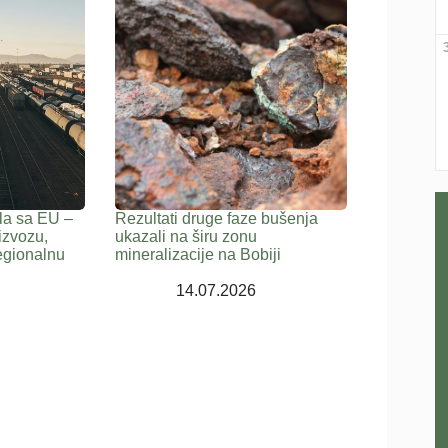
ala sa EU –
Rezultati druge faze bušenja
izvozu,
ukazali na širu zonu
regionalnu
mineralizacije na Bobiji
14.07.2026