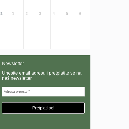
31
1
2
3
4
5
6
Newsletter
Unesite email adresu i pretplatite se na
naš newsletter