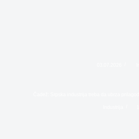
03.07.2026
I
Čadež: Srpska industrija treba da ubrza prilago
Industrija
1