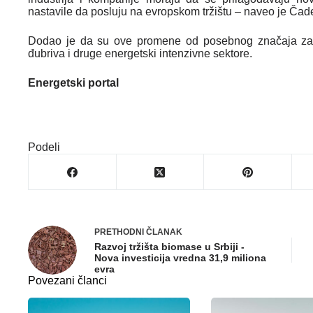
nastavile da posluju na evropskom tržištu – naveo je Čad
Dodao je da su ove promene od posebnog značaja za p
đubriva i druge energetski intenzivne sektore.
Energetski portal
Podeli
PRETHODNI
ČLANAK
Razvoj tržišta biomase u Srbiji -
Nova investicija vredna 31,9 miliona
evra
Povezani članci