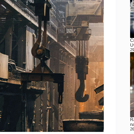
C
Uv
29
Ra
n
26