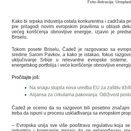
Foto-ilistracija: Unspla
Kako bi srpska industrija ostala konkurentna i zadržala pr
pre prilagodi novim evropskim pravilima u oblasti dekar
većeg korišćenja obnovljive energije, izjavio je pre
Briselu.
Tokom posete Briselu, Čadež je razgovarao sa evropsk
sredine Sarom Pavkov, a kako je istakao, fokus razgovo
uključivanje Srbije u relevantne evropske sisteme, 
energetskog portfolija i veće korišćenje obnovljive energije
Pročitajte još:
Na snagu stupila nova uredba EU za zaštitu tržišt
Alijansa za cirkularna pakovanja: Održivost post
Čadež je ocenio da su razgovori bili posebno značajni 
treba da ispuni u procesu usklađivanja sa evropskim prop
– Evropska unija sve više pooštrava regulativu koja se
industrija i kompanije moraju da se prilagođavaju no