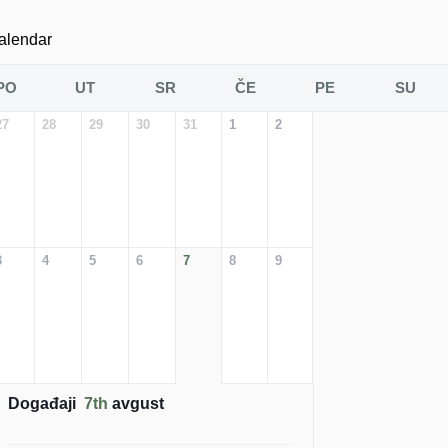
alendar
PO
UT
SR
ČE
PE
SU
27
28
29
30
31
1
2
3
4
5
6
7
8
9
Događaji
7th
avgust