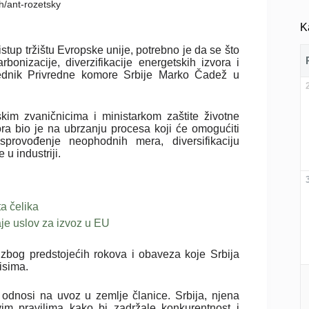
sh/ant-rozetsky
K
istup tržištu Evropske unije, potrebno je da se što
bonizacije, diverzifikacije energetskih izvora i
dsednik Privredne komore Srbije Marko Čadež u
im zvaničnicima i ministarkom zaštite životne
ra bio je na ubrzanju procesa koji će omogućiti
sprovođenje neophodnih mera, diversifikaciju
 u industriji.
a čelika
aje uslov za izvoz u EU
zbog predstojećih rokova i obaveza koje Srbija
isima.
 odnosi na uvoz u zemlje članice. Srbija, njena
vim pravilima kako bi zadržale konkurentnost i