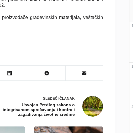
ež.
roizvođače građevinskih materijala, veštačkih
SLEDEĆI
ČLANAK
Usvojen Predlog zakona o
integrisanom sprečavanju i kontroli
zagađivanja životne sredine