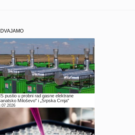
ZDVAJAMO
IS pustio u probni rad gasne elektrane
Banatsko Miloševo“ i „Srpska Crnja“
.07.2026