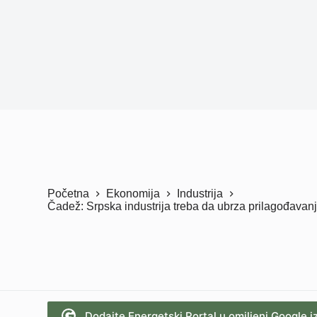
Početna
Ekonomija
Industrija
Čadež: Srpska industrija treba da ubrza prilagođavan
Dodajte Energetski Portal u omiljeni Google i