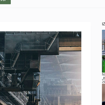
I
N
„
29