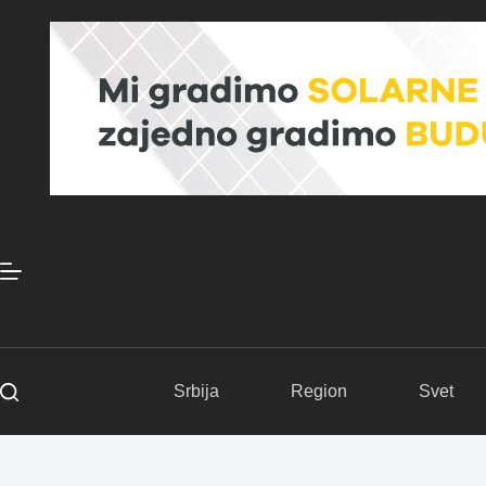
Skip
to
content
Srbija
Region
Svet