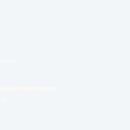
ndustrija
đavanje evropskim pravilima
 min