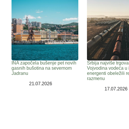
INA započela bušenje pet novih
Srbija najviše trgov
gasnih bušotina na severnom
Vojvodina vodeća u 
Jadranu
energenti obeležili 
razmenu
21.07.2026
17.07.2026