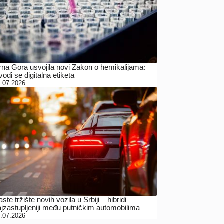
rna Gora usvojila novi Zakon o hemikalijama:
odi se digitalna etiketa
.07.2026
ste tržište novih vozila u Srbiji – hibridi
ajzastupljeniji među putničkim automobilima
.07.2026