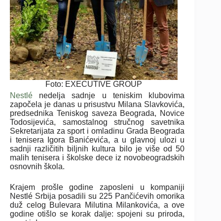
Foto: EXECUTIVE GROUP
Nestlé
nedelja sadnje u teniskim klubovima
započela je danas u prisustvu Milana Slavkovića,
predsednika Teniskog saveza Beograda, Novice
Todosijevića, samostalnog stručnog savetnika
Sekretarijata za sport i omladinu Grada Beograda
i tenisera Igora Banićevića, a u glavnoj ulozi u
sadnji različitih biljnih kultura bilo je više od 50
malih tenisera i školske dece iz novobeogradskih
osnovnih škola.
Krajem prošle godine zaposleni u kompaniji
Nestlé Srbija posadili su 225 Pančićevih omorika
duž celog Bulevara Milutina Milankovića, a ove
godine otišlo se korak dalje: spojeni su priroda,