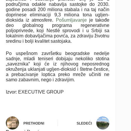
područjima odakle nabavlja sastojke do 2030.
godine posadi 200 miliona stabala i na taj način
doprinese eliminaciji 9,3 miliona tona ugljen-
dioksida iz atmosfere.
Pošumljavanje
je takođe
deo globalnog programa regenerativne
poljoprivrede, koji Nestlé sprovodi i u Srbiji sa
lokalnim dobavljačima povrća, za zdraviju životnu
sredinu i bolji kvalitet sastojaka.
Po uspešnom završetku beogradske nedelje
sadnje, mladi teniseri dobijaju nekoliko stotina
„saveznika“ koji će iz njihovog neposrednog
okruženja uklanjati ugljen-dioksid i štetne čestice,
a prebacivanje loptica preko mreže učiniti ne
samo zabavnim, nego i zdravijim.
Izvor: EXECUTIVE GROUP
PRETHODNI
SLEDEĆI