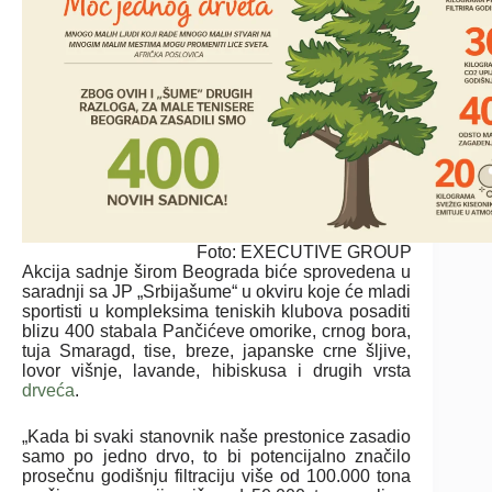
Foto: EXECUTIVE GROUP
Akcija sadnje širom Beograda biće sprovedena u
saradnji sa JP „Srbijašume“ u okviru koje će mladi
sportisti u kompleksima teniskih klubova posaditi
blizu 400 stabala Pančićeve omorike, crnog bora,
tuja Smaragd, tise, breze, japanske crne šljive,
lovor višnje, lavande, hibiskusa i drugih vrsta
drveća
.
„Kada bi svaki stanovnik naše prestonice zasadio
samo po jedno drvo, to bi potencijalno značilo
prosečnu godišnju filtraciju više od 100.000 tona