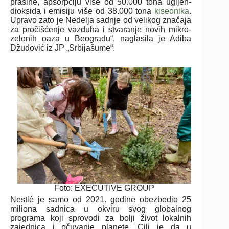
prašine, apsorpciju više od 50.000 tona ugljen-
dioksida i emisiju više od 38.000 tona
kiseonika
.
Upravo zato je Nedelja sadnje od velikog značaja
za pročišćenje vazduha i stvaranje novih mikro-
zelenih oaza u Beogradu“, naglasila je Adiba
Džudović iz JP „Srbijašume“.
Foto: EXECUTIVE GROUP
Nestlé je samo od 2021. godine obezbedio 25
miliona sadnica u okviru svog globalnog
programa koji sprovodi za bolji život lokalnih
zajednica i očuvanje planete. Cilj je da u