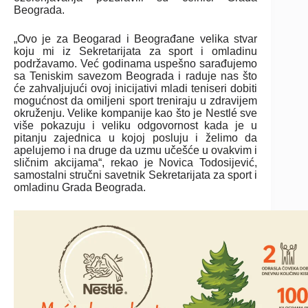
Beograda.
„Ovo je za Beogarad i Beograđane velika stvar
koju mi iz Sekretarijata za sport i omladinu
podržavamo. Već godinama uspešno sarađujemo
sa Teniskim savezom Beograda i raduje nas što
će zahvaljujući ovoj inicijativi mladi teniseri dobiti
mogućnost da omiljeni sport treniraju u zdravijem
okruženju. Velike kompanije kao što je Nestlé sve
više pokazuju i veliku odgovornost kada je u
pitanju zajednica u kojoj posluju i želimo da
apelujemo i na druge da uzmu učešće u ovakvim i
sličnim akcijama“, rekao je Novica Todosijević,
samostalni stručni savetnik Sekretarijata za sport i
omladinu Grada Beograda.