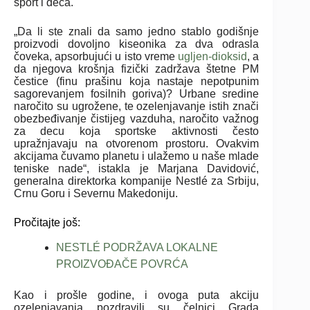
sport i deca.
„Da li ste znali da samo jedno stablo godišnje
proizvodi dovoljno kiseonika za dva odrasla
čoveka, apsorbujući u isto vreme
ugljen-dioksid
, a
da njegova krošnja fizički zadržava štetne PM
čestice (finu prašinu koja nastaje nepotpunim
sagorevanjem fosilnih goriva)? Urbane sredine
naročito su ugrožene, te ozelenjavanje istih znači
obezbeđivanje čistijeg vazduha, naročito važnog
za decu koja sportske aktivnosti često
upražnjavaju na otvorenom prostoru. Ovakvim
akcijama čuvamo planetu i ulažemo u naše mlade
teniske nade“, istakla je Marjana Davidović,
generalna direktorka kompanije Nestlé za Srbiju,
Crnu Goru i Severnu Makedoniju.
Pročitajte još:
NESTLÉ PODRŽAVA LOKALNE
PROIZVOĐAČE POVRĆA
Kao i prošle godine, i ovoga puta akciju
ozelenjavanja pozdravili su čelnici Grada