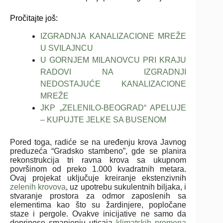
Pročitajte još:
IZGRADNJA KANALIZACIONE MREŽE
U SVILAJNCU
U GORNJEM MILANOVCU PRI KRAJU
RADOVI NA IZGRADNJI
NEDOSTAJUĆE KANALIZACIONE
MREŽE
JKP „ZELENILO-BEOGRAD“ APELUJE
– KUPUJTE JELKE SA BUSENOM
Pored toga, radiće se na uređenju krova Javnog
preduzeća “Gradsko stambeno”, gde se planira
rekonstrukcija tri ravna krova sa ukupnom
površinom od preko 1.000 kvadratnih metara.
Ovaj projekat uključuje kreiranje ekstenzivnih
zelenih krovova
, uz upotrebu sukulentnih biljaka, i
stvaranje prostora za odmor zaposlenih sa
elementima kao što su žardinjere, popločane
staze i pergole. Ovakve inicijative ne samo da
doprinose smanjenju uticaja
klimatskih promena