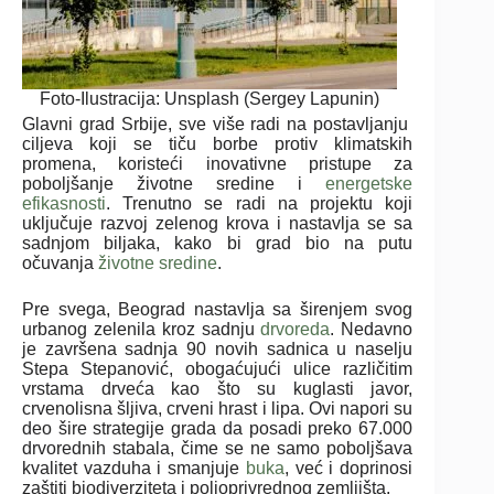
Foto-Ilustracija: Unsplash (Sergey Lapunin)
Glavni grad Srbije, sve više radi na postavljanju
ciljeva koji se tiču borbe protiv klimatskih
promena, koristeći inovativne pristupe za
poboljšanje životne sredine i
energetske
efikasnosti
. Trenutno se radi na projektu koji
uključuje razvoj zelenog krova i nastavlja se sa
sadnjom biljaka, kako bi grad bio na putu
očuvanja
životne sredine
.
Pre svega, Beograd nastavlja sa širenjem svog
urbanog zelenila kroz sadnju
drvoreda
. Nedavno
je završena sadnja 90 novih sadnica u naselju
Stepa Stepanović, obogaćujući ulice različitim
vrstama drveća kao što su kuglasti javor,
crvenolisna šljiva, crveni hrast i lipa. Ovi napori su
deo šire strategije grada da posadi preko 67.000
drvorednih stabala, čime se ne samo poboljšava
kvalitet vazduha i smanjuje
buka
, već i doprinosi
zaštiti biodiverziteta i poljoprivrednog zemljišta.