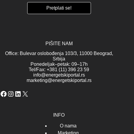
PIŠITE NAM
Office: Bulevar oslobođenja 103/3, 11000 Beograd,
Srbija
Ponedeljak–petak: 09–17h
Tel/Fax: +381 (11) 396 23 59
info@energetskiportal.rs
marketing@energetskiportal.rs
Facebook
Instagram
LinkedIn
X
INFO
O nama
Marketing