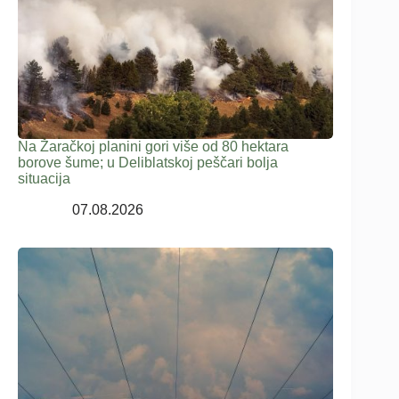
Na Žaračkoj planini gori više od 80 hektara
borove šume; u Deliblatskoj peščari bolja
situacija
07.08.2026