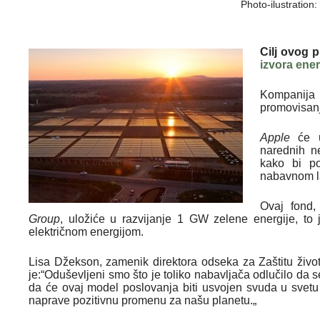
Photo-ilustration
Cilj ovog 
izvora ener
Kompanij
promovisanj
Apple
će u
narednih ne
kako bi po
nabavnom l
Ovaj fond,
Group
, uložiće u razvijanje 1 GW zelene energije, to
električnom energijom.
Lisa Džekson, zamenik direktora odseka za Zaštitu životne 
je:“Oduševljeni smo što je toliko nabavljača odlučilo da 
da će ovaj model poslovanja biti usvojen svuda u svet
naprave pozitivnu promenu za našu planetu.„