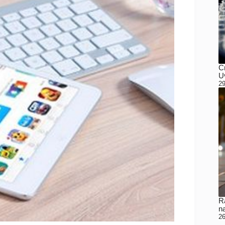
C
Uv
29
Ra
n
26