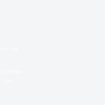
t
,
OIE
,
Vesti
čistu energiju
1 min