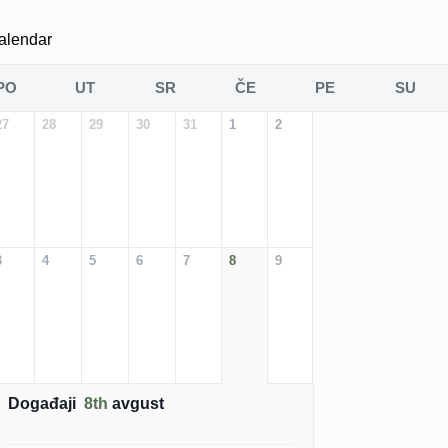
alendar
PO
UT
SR
ČE
PE
SU
27
28
29
30
31
1
2
3
4
5
6
7
8
9
Događaji
8th
avgust