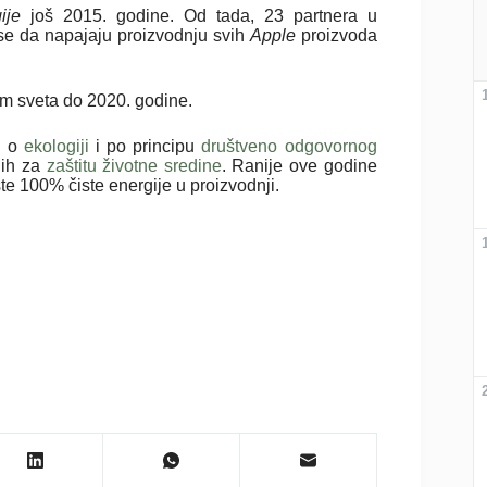
ije
još 2015. godine. Od tada, 23 partnera u
 se da napajaju proizvodnju svih
Apple
proizvoda
rom sveta do 2020. godine.
a o
ekologiji
i po principu
društveno odgovornog
nih za
zaštitu životne sredine
. Ranije ove godine
te 100% čiste energije u proizvodnji.