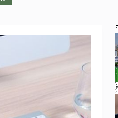
I
N
„
29