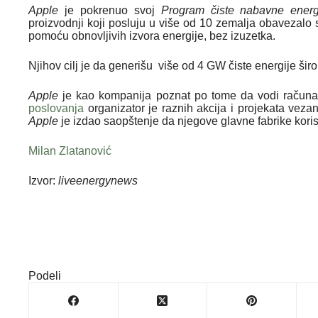
Apple
je pokrenuo svoj
Program čiste nabavne energ
proizvodnji koji posluju u više od 10 zemalja obavezalo
pomoću obnovljivih izvora energije, bez izuzetka.
Njihov cilj je da generišu više od 4 GW čiste energije ši
Apple
je kao kompanija poznat po tome da vodi račun
poslovanja
organizator je raznih akcija i projekata veza
Apple
je izdao saopštenje da njegove glavne fabrike koris
Milan Zlatanović
Izvor:
liveenergynews
Podeli