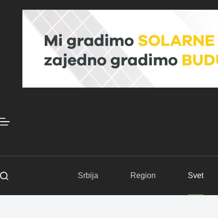
Skip
to
content
Srbija
Region
Svet