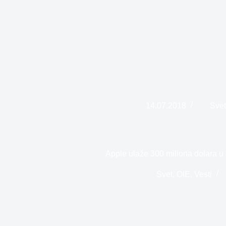
14.07.2018
Sve
Apple ulaže 300 miliona dolara u 
Svet
,
OIE
,
Vesti