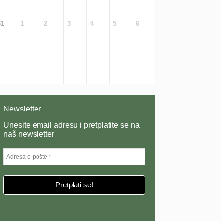
31
1
2
3
4
5
6
Newsletter
Unesite email adresu i pretplatite se na
naš newsletter