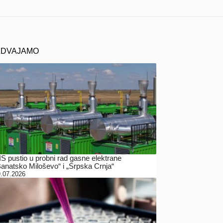
ZDVAJAMO
IS pustio u probni rad gasne elektrane
Banatsko Miloševo“ i „Srpska Crnja“
.07.2026