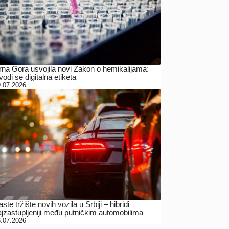
rna Gora usvojila novi Zakon o hemikalijama:
odi se digitalna etiketa
.07.2026
ste tržište novih vozila u Srbiji – hibridi
ajzastupljeniji među putničkim automobilima
.07.2026