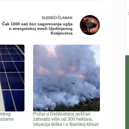
SLEDEĆI
ČLANAK
Čak 1000 sati bez sagorevanja uglja
u energetskoj mreži Ujedinjenog
Kraljevstva
Ostrog
Požar u Deliblatskoj peščari
solarne
zahvatio više od 300 hektara,
situacija teška i u Ibarskoj klisuri