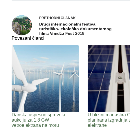
PRETHODNI
ČLANAK
Drugi internacionalni festival
turističko- ekološko dokumentarnog
filma Vrmdža Fest 2018
Povezani članci
Danska uspešno sprovela
U blizini manastira 
aukciju za 1,8 GW
planirana izgradnja 
vetroelektrana na moru
elektrane