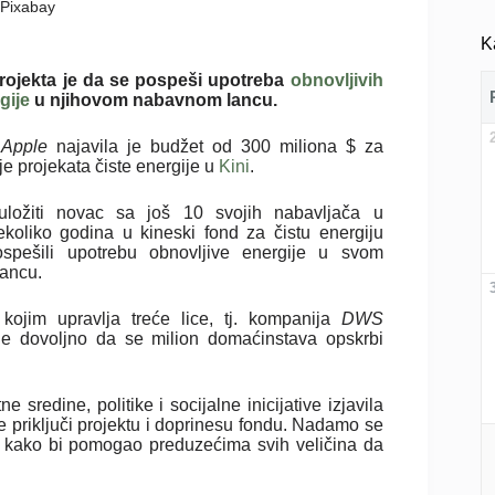
: Pixabay
K
projekta je da se pospeši upotreba
obnovljivih
gije
u njihovom nabavnom lancu.
a
Apple
najavila je budžet od 300 miliona $ za
e projekata čiste energije u
Kini
.
ložiti novac sa još 10 svojih nabavljača u
koliko godina u kineski fond za čistu energiju
spešili upotrebu obnovljive energije u svom
ancu.
 kojim upravlja treće lice, tj. kompanija
DWS
 je dovoljno da se milion domaćinstava opskrbi
sredine, politike i socijalne inicijative izjavila
se priključi projektu i doprinesu fondu. Nadamo se
u kako bi pomogao preduzećima svih veličina da