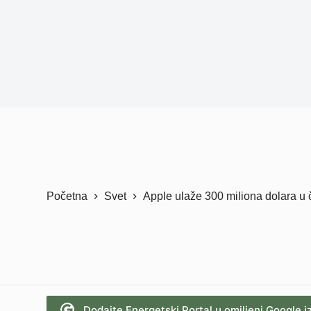
Početna
Svet
Apple ulaže 300 miliona dolara u č
Dodajte Energetski Portal u omiljeni Google i