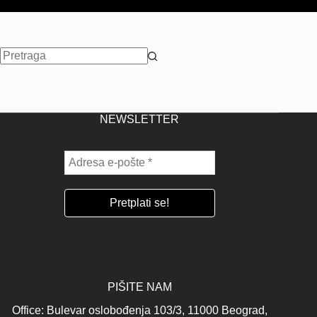
No
results
NEWSLETTER
PIŠITE NAM
Office: Bulevar oslobođenja 103/3, 11000 Beograd,