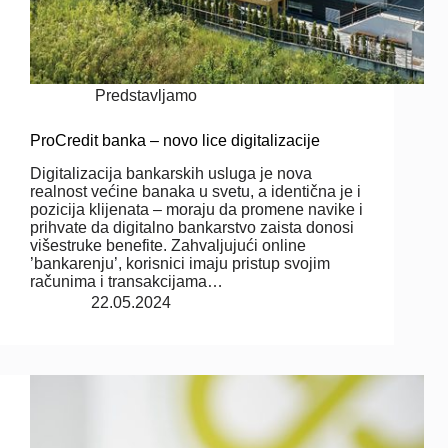
Predstavljamo
ProCredit banka – novo lice digitalizacije
Digitalizacija bankarskih usluga je nova
realnost većine banaka u svetu, a identična je i
pozicija klijenata – moraju da promene navike i
prihvate da digitalno bankarstvo zaista donosi
višestruke benefite. Zahvaljujući online
’bankarenju’, korisnici imaju pristup svojim
računima i transakcijama…
22.05.2024