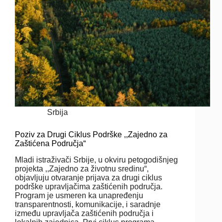
Srbija
Poziv za Drugi Ciklus Podrške ,,Zajedno za
Zaštićena Područja“
Mladi istraživači Srbije, u okviru petogodišnjeg
projekta ,,Zajedno za životnu sredinu“,
objavljuju otvaranje prijava za drugi ciklus
podrške upravljačima zaštićenih područja.
Program je usmeren ka unapređenju
transparentnosti, komunikacije, i saradnje
između upravljača zaštićenih područja i