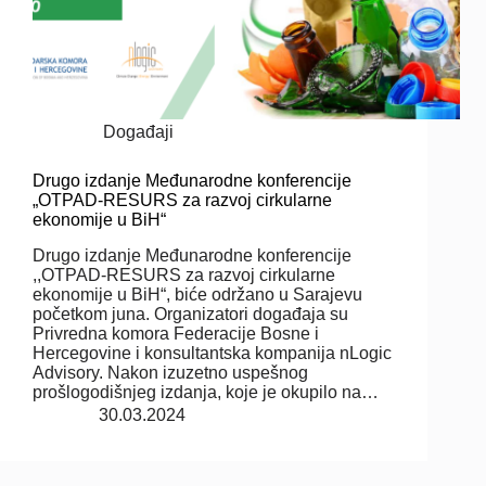
Događaji
Drugo izdanje Međunarodne konferencije
„OTPAD-RESURS za razvoj cirkularne
ekonomije u BiH“
Drugo izdanje Međunarodne konferencije
,,OTPAD-RESURS za razvoj cirkularne
ekonomije u BiH“, biće održano u Sarajevu
početkom juna. Organizatori događaja su
Privredna komora Federacije Bosne i
Hercegovine i konsultantska kompanija nLogic
Advisory. Nakon izuzetno uspešnog
prošlogodišnjeg izdanja, koje je okupilo na…
30.03.2024