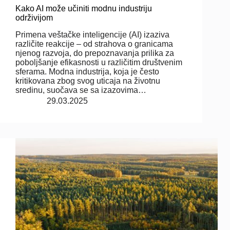
Kako AI može učiniti modnu industriju
održivijom
Primena veštačke inteligencije (AI) izaziva
različite reakcije – od strahova o granicama
njenog razvoja, do prepoznavanja prilika za
poboljšanje efikasnosti u različitim društvenim
sferama. Modna industrija, koja je često
kritikovana zbog svog uticaja na životnu
sredinu, suočava se sa izazovima…
29.03.2025