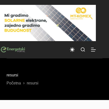
Skip
to
content
resursi
Početna
resursi