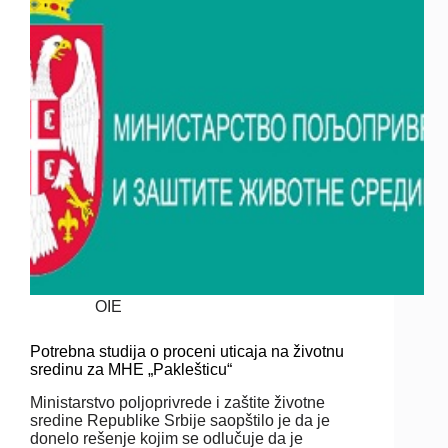
OIE
Potrebna studija o proceni uticaja na životnu
sredinu za MHE „Paklešticu“
Ministarstvo poljoprivrede i zaštite životne
sredine Republike Srbije saopštilo je da je
donelo rešenje kojim se odlučuje da je