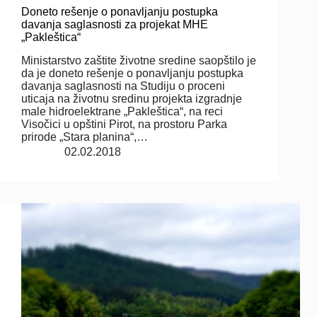
Doneto rešenje o ponavljanju postupka
davanja saglasnosti za projekat MHE
„Pakleštica“
Ministarstvo zaštite životne sredine saopštilo je
da je doneto rešenje o ponavljanju postupka
davanja saglasnosti na Studiju o proceni
uticaja na životnu sredinu projekta izgradnje
male hidroelektrane „Pakleštica“, na reci
Visočici u opštini Pirot, na prostoru Parka
prirode „Stara planina“,…
02.02.2018