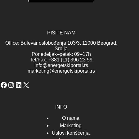
PIŠITE NAM
Office: Bulevar oslobođenja 103/3, 11000 Beograd,
Srbija
Ponedeljak–petak: 09–17h
Tel/Fax: +381 (11) 396 23 59
info@energetskiportal.rs
marketing@energetskiportal.rs
Facebook
Instagram
LinkedIn
X
INFO
O nama
Marketing
Uslovi korišćenja