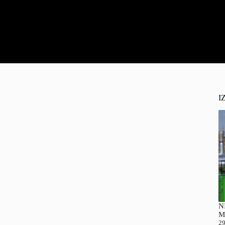
I
NI
M
29