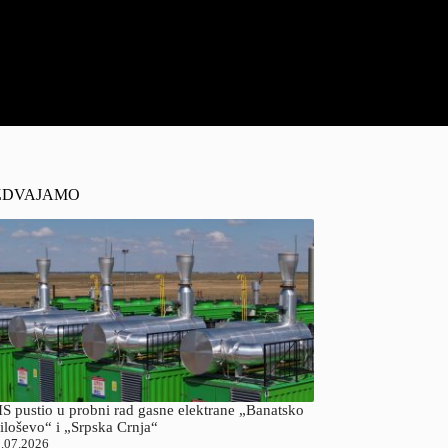
ZDVAJAMO
S pustio u probni rad gasne elektrane „Banatsko
iloševo“ i „Srpska Crnja“
.07.2026