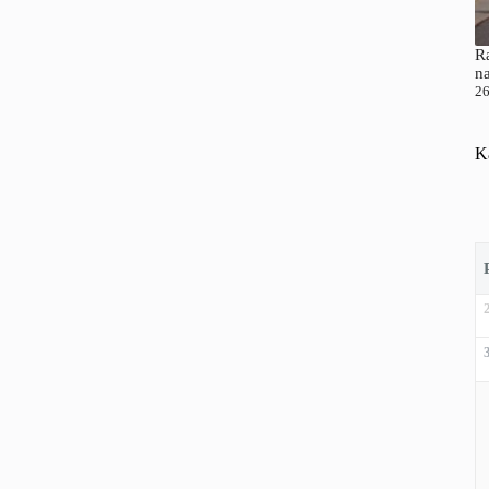
Ra
n
26
K