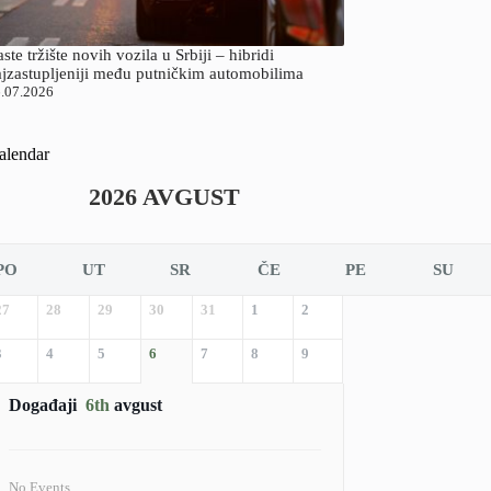
ste tržište novih vozila u Srbiji – hibridi
ajzastupljeniji među putničkim automobilima
.07.2026
alendar
2026 AVGUST
PO
UT
SR
ČE
PE
SU
27
28
29
30
31
1
2
3
4
5
6
7
8
9
Događaji
6th
avgust
No Events