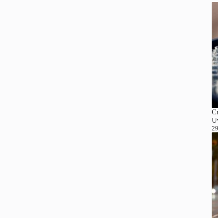
C
Uv
29