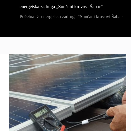
energetska zadruga „Sunčani krovovi Šabac“
Početna
energetska zadruga "Sunčani krovovi Šabac"