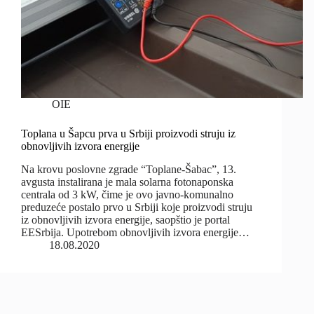
OIE
Toplana u Šapcu prva u Srbiji proizvodi struju iz
obnovljivih izvora energije
Na krovu poslovne zgrade “Toplane-Šabac”, 13.
avgusta instalirana je mala solarna fotonaponska
centrala od 3 kW, čime je ovo javno-komunalno
preduzeće postalo prvo u Srbiji koje proizvodi struju
iz obnovljivih izvora energije, saopštio je portal
EESrbija. Upotrebom obnovljivih izvora energije…
18.08.2020