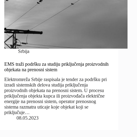
Srbija
EMS traži podršku za studiju priključenja proizvodnih
objekata na prenosni sistem
Elektromreža Srbije raspisala je tender za podršku pri
izradi sistemskih delova studija priključenja
proizvodnih objekata na prenosni sistem. U procesu
priključenja objekta kupca ili proizvođača električne
energije na prenosni sistem, operator prenosnog
sistema razmatra uticaje koje objekat koji se
priključuje…
08.05.2023