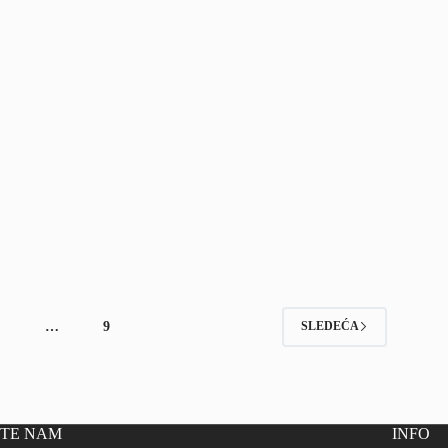
4
…
9
SLEDEĆA
ITE NAM
INFO