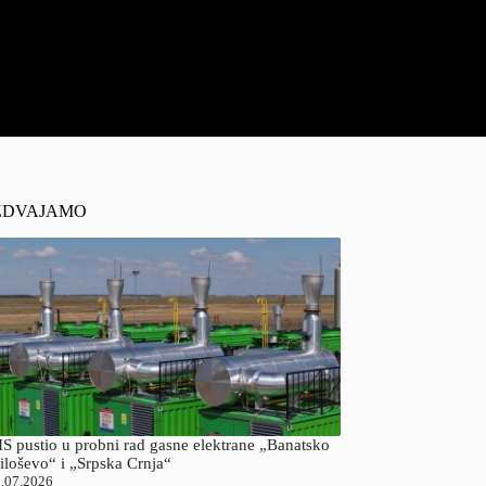
ZDVAJAMO
S pustio u probni rad gasne elektrane „Banatsko
iloševo“ i „Srpska Crnja“
.07.2026