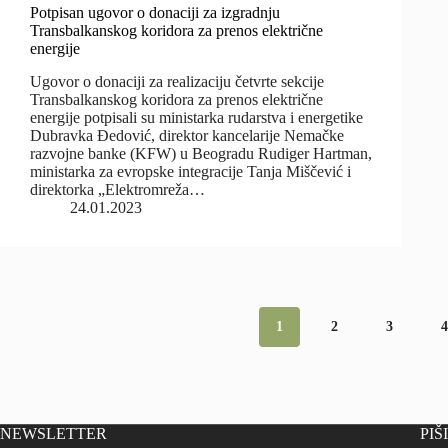
Potpisan ugovor o donaciji za izgradnju
Transbalkanskog koridora za prenos električne
energije
Ugovor o donaciji za realizaciju četvrte sekcije
Transbalkanskog koridora za prenos električne
energije potpisali su ministarka rudarstva i energetike
Dubravka Đedović, direktor kancelarije Nemačke
razvojne banke (KFW) u Beogradu Rudiger Hartman,
ministarka za evropske integracije Tanja Miščević i
direktorka „Elektromreža…
24.01.2023
1
2
3
NEWSLETTER
PIŠ