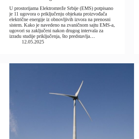
U prostorijama Elektromreže Srbije (EMS) potpisano
je 11 ugovora o priključenju objekata proizvođača
električne energije iz obnovljivih izvora na prenosni
sistem. Kako je navedeno na zvaničnom sajtu EMS-a,
ugovori su zaključeni nakon drugog intervala za
izradu studije priključenja, što predstavlja…
12.05.2025