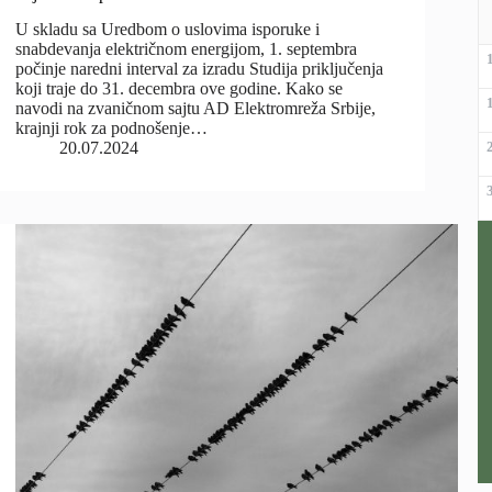
U skladu sa Uredbom o uslovima isporuke i
snabdevanja električnom energijom, 1. septembra
počinje naredni interval za izradu Studija priključenja
koji traje do 31. decembra ove godine. Kako se
navodi na zvaničnom sajtu AD Elektromreža Srbije,
krajnji rok za podnošenje…
20.07.2024