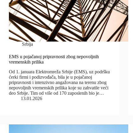
Srbija
EMS u pojačanoj pripravnosti zbog nepovoljnih
vremenskih prilika
Od 1. januara Elektromreža Srbije (EMS), uz podršku
ćerki firmi i podizvođača, bila je u pojačanoj
pripravnosti i intenzivno angažovana na terenu zbog
nepovoljnih vremenskih prilika koje su zahvatile veći
deo Srbije. Tim od više od 170 zaposlenih bio je…
13.01.2026