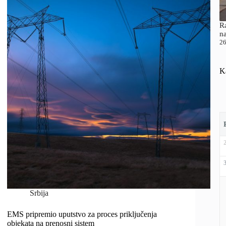
Ra
n
26
K
Srbija
EMS pripremio uputstvo za proces priključenja
objekata na prenosni sistem