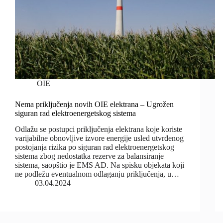
OIE
Nema priključenja novih OIE elektrana – Ugrožen
siguran rad elektroenergetskog sistema
Odlažu se postupci priključenja elektrana koje koriste
varijabilne obnovljive izvore energije usled utvrđenog
postojanja rizika po siguran rad elektroenergetskog
sistema zbog nedostatka rezerve za balansiranje
sistema, saopštio je EMS AD. Na spisku objekata koji
ne podležu eventualnom odlaganju priključenja, u…
03.04.2024