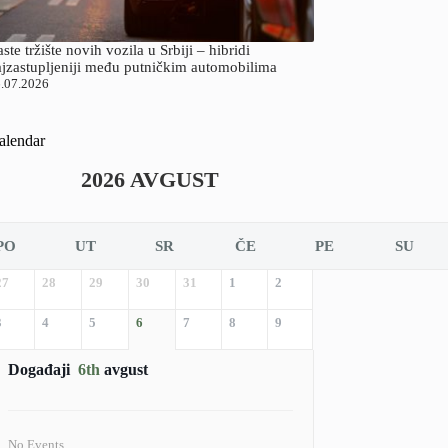
ste tržište novih vozila u Srbiji – hibridi
ajzastupljeniji među putničkim automobilima
.07.2026
alendar
2026 AVGUST
PO
UT
SR
ČE
PE
SU
27
28
29
30
31
1
2
3
4
5
6
7
8
9
Događaji
6th
avgust
No Events