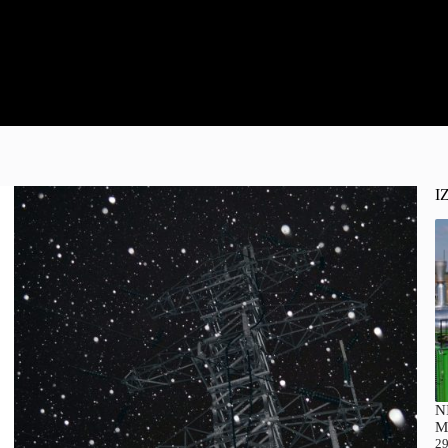
I
NI
M
29