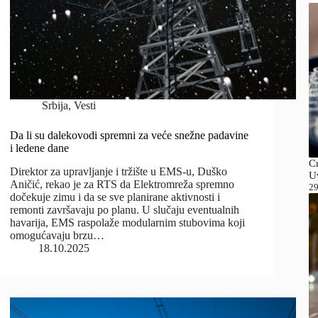
Srbija
,
Vesti
Da li su dalekovodi spremni za veće snežne padavine
i ledene dane
C
Direktor za upravljanje i tržište u EMS-u, Duško
Uv
Aničić, rekao je za RTS da Elektromreža spremno
29
dočekuje zimu i da se sve planirane aktivnosti i
remonti završavaju po planu. U slučaju eventualnih
havarija, EMS raspolaže modularnim stubovima koji
omogućavaju brzu…
18.10.2025