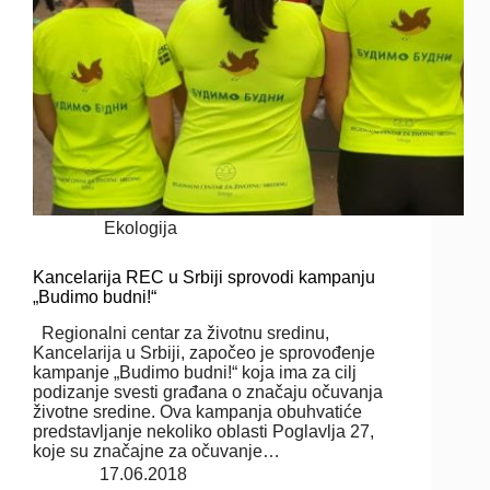
Ekologija
Kancelarija REC u Srbiji sprovodi kampanju
„Budimo budni!“
Regionalni centar za životnu sredinu,
Kancelarija u Srbiji, započeo je sprovođenje
kampanje „Budimo budni!“ koja ima za cilj
podizanje svesti građana o značaju očuvanja
životne sredine. Ova kampanja obuhvatiće
predstavljanje nekoliko oblasti Poglavlja 27,
koje su značajne za očuvanje…
17.06.2018