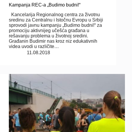
Kampanja REC-a „Budimo budni!“
Kancelarija Regionalnog centra za životnu
sredinu za Centralnu i Istočnu Evropu u Srbiji
sprovodi javnu kampanju „Budimo budni!“ za
promociju aktivnijeg učešća građana u
rešavanju problema u životnoj sredini.
Građanin Budimir nas kroz niz edukativnih
videa uvodi u različite…
11.08.2018