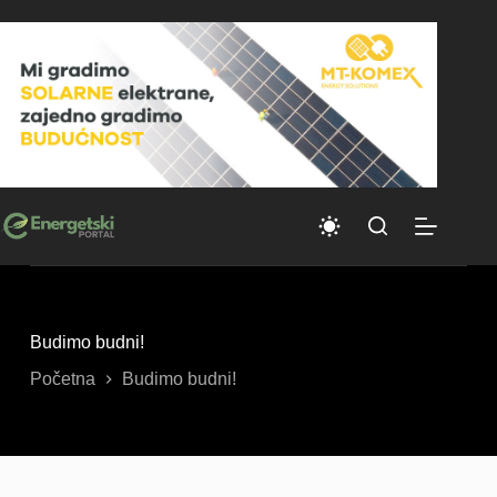
Skip
to
content
Budimo budni!
Početna
Budimo budni!