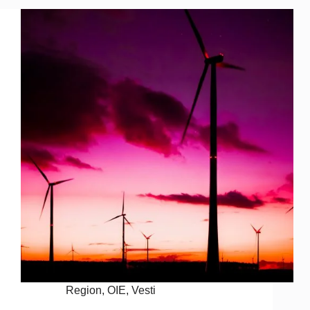
Region
,
OIE
,
Vesti