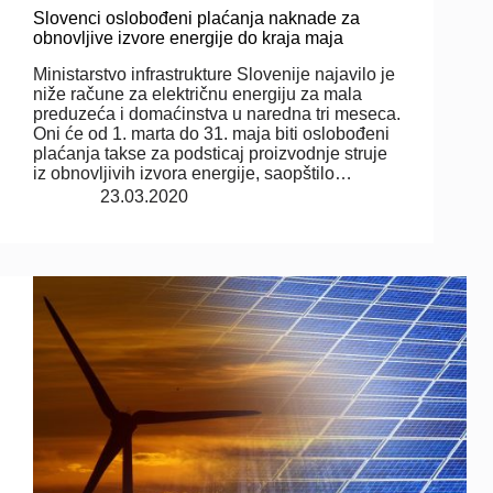
Slovenci oslobođeni plaćanja naknade za
obnovljive izvore energije do kraja maja
Ministarstvo infrastrukture Slovenije najavilo je
niže račune za električnu energiju za mala
preduzeća i domaćinstva u naredna tri meseca.
Oni će od 1. marta do 31. maja biti oslobođeni
plaćanja takse za podsticaj proizvodnje struje
iz obnovljivih izvora energije, saopštilo…
23.03.2020