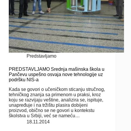
Predstavljamo
PREDSTAVLJAMO Srednja mašinska škola u
Pančevu uspešno osvaja nove tehnologije uz
podršku NIS-a
Kada se govori o učeničkom sticanju stručnog,
tehničkog znanja sa primenom u praksi, kroz
koju se razvijaju veštine, analizira se, ispituje,
unapređuje i na tržištu plasira dobijeni
proizvod, obično se ne govori u kontekstu
školstva u Srbiji, već se nameću…
18.11.2014