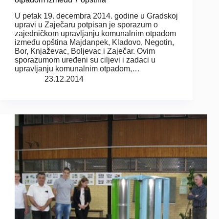
U petak 19. decembra 2014. godine u Gradskoj
upravi u Zaječaru potpisan je sporazum o
zajedničkom upravljanju komunalnim otpadom
između opština Majdanpek, Kladovo, Negotin,
Bor, Knjaževac, Boljevac i Zaječar. Ovim
sporazumom uređeni su ciljevi i zadaci u
upravljanju komunalnim otpadom,…
23.12.2014