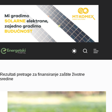
Skip
to
content
Rezultati pretrage za finansiranje zaštite životne
sredine