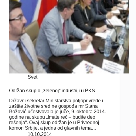
Svet
Održan skup o „zelenoj“ industriji u PKS
Državni sekretar Ministarstva poljoprivrede i
zaštite životne sredine gospođa mr Stana
Božović učestvovala je juče, 9. oktobra 2014.
godine na skupu „Imate reč – budite deo
rešenja“. Ovaj skup održan je u Privrednoj
komori Srbije, a jedna od glavnih tema…
10.10.2014