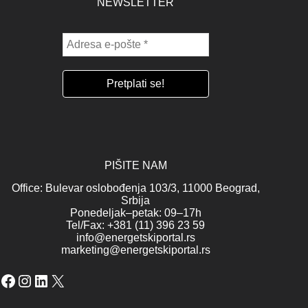
NEWSLETTER
PIŠITE NAM
Office: Bulevar oslobođenja 103/3, 11000 Beograd,
Srbija
Ponedeljak–petak: 09–17h
Tel/Fax: +381 (11) 396 23 59
info@energetskiportal.rs
marketing@energetskiportal.rs
Facebook
Instagram
LinkedIn
X