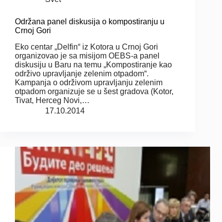
Održana panel diskusija o kompostiranju u
Crnoj Gori
Eko centar „Delfin“ iz Kotora u Crnoj Gori
organizovao je sa misijom OEBS-a panel
diskusiju u Baru na temu „Kompostiranje kao
održivo upravljanje zelenim otpadom“.
Kampanja o održivom upravljanju zelenim
otpadom organizuje se u šest gradova (Kotor,
Tivat, Herceg Novi,…
17.10.2014