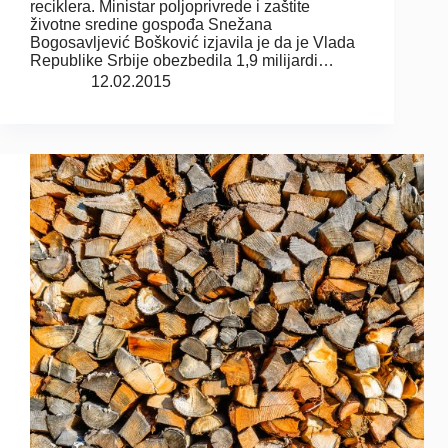
reciklera. Ministar poljoprivrede i zaštite
životne sredine gospođa Snežana
Bogosavljević Bošković izjavila je da je Vlada
Republike Srbije obezbedila 1,9 milijardi…
12.02.2015