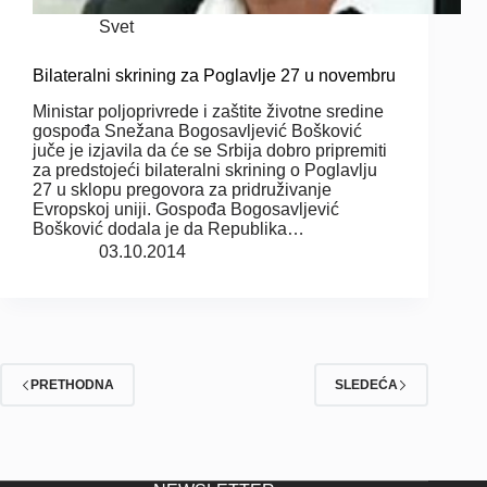
Svet
Bilateralni skrining za Poglavlje 27 u novembru
Ministar poljoprivrede i zaštite životne sredine
gospođa Snežana Bogosavljević Bošković
juče je izjavila da će se Srbija dobro pripremiti
za predstojeći bilateralni skrining o Poglavlju
27 u sklopu pregovora za pridruživanje
Evropskoj uniji. Gospođa Bogosavljević
Bošković dodala je da Republika…
03.10.2014
PRETHODNA
SLEDEĆA