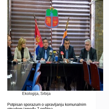
Ekologija
,
Srbija
Potpisan sporazum o upravljanju komunalnim
otpadom između 7 opština