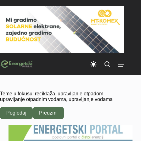
Skip
to
content
Teme u fokusu: reciklaža, upravljanje otpadom,
upravljanje otpadnim vodama, upravljanje vodama
Pogledaj
Preuzmi