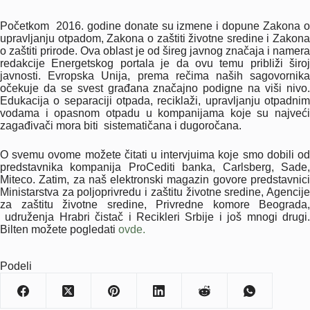
Početkom 2016. godine donate su izmene i dopune Zakona o
upravljanju otpadom, Zakona o zaštiti životne sredine i Zakona
o zaštiti prirode. Ova oblast je od šireg javnog značaja i namera
redakcije Energetskog portala je da ovu temu približi široj
javnosti. Evropska Unija, prema rečima naših sagovornika
očekuje da se svest građana značajno podigne na viši nivo.
Edukacija o separaciji otpada, reciklaži, upravljanju otpadnim
vodama i opasnom otpadu u kompanijama koje su najveći
zagađivači mora biti sistematičana i dugoročana.
O svemu ovome možete čitati u intervjuima koje smo dobili od
predstavnika kompanija ProCediti banka, Carlsberg, Sade,
Miteco. Zatim, za naš elektronski magazin govore predstavnici
Ministarstva za poljoprivredu i zaštitu životne sredine, Agencije
za zaštitu životne sredine, Privredne komore Beograda,
udruženja Hrabri čistač i Recikleri Srbije i još mnogi drugi.
Bilten možete pogledati
ovde.
Podeli