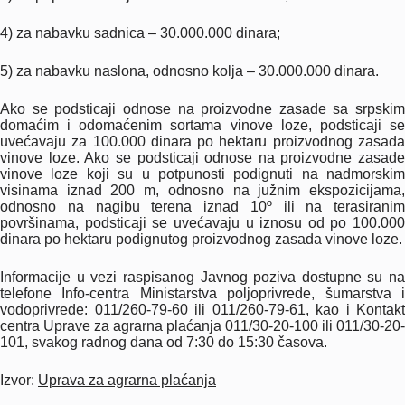
4) za nabavku sadnica – 30.000.000 dinara;
5) za nabavku naslona, odnosno kolja – 30.000.000 dinara.
Ako se podsticaji odnose na proizvodne zasade sa srpskim
domaćim i odomaćenim sortama vinove loze, podsticaji se
uvećavaju za 100.000 dinara po hektaru proizvodnog zasada
vinove loze. Ako se podsticaji odnose na proizvodne zasade
vinove loze koji su u potpunosti podignuti na nadmorskim
visinama iznad 200 m, odnosno na južnim ekspozicijama,
odnosno na nagibu terena iznad 10º ili na terasiranim
površinama, podsticaji se uvećavaju u iznosu od po 100.000
dinara po hektaru podignutog proizvodnog zasada vinove loze.
Informacije u vezi raspisanog Javnog poziva dostupne su na
telefone Info-centra Ministarstva poljoprivrede, šumarstva i
vodoprivrede: 011/260-79-60 ili 011/260-79-61, kao i Kontakt
centra Uprave za agrarna plaćanja 011/30-20-100 ili 011/30-20-
101, svakog radnog dana od 7:30 do 15:30 časova.
Izvor:
Uprava za agrarna plaćanja