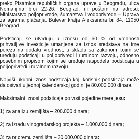
preko Pisarnice republičkih organa uprave u Beogradu, ulica
Nemanjina broj 22-26, Beograd, ili poštom na adresu:
Ministarstvo poljoprivrede, šumarstva i vodoprivrede – Uprava
za agrarna plaćanja, Bulevar kralja Aleksandra br. 84, 11050
Beograd.
Podsticaji se utvrđuju u iznosu od 60 % od vrednosti
prihvatljive investicije umanjene za iznos sredstava na ime
poreza na dodatu vrednost, u skladu sa zakonom kojim se
uređuju podsticaji u poljoprivredi i ruralnom razvoju, odnosno
posebnim propisom kojim se uređuje raspodela podsticaja u
poljoprivredi i ruralnom razvoju.
Najviši ukupni iznos podsticaja koji korisnik podsticaja može
da ostvari u jednoj kalendarskoj godini je 80.000.000 dinara.
Maksimalni iznosi podsticaja po vrsti pojedine mere jesu:
1) za analizu zemljišta – 200.000 dinara;
2) za izradu vinogradarskog projekta – 1.000.000 dinara;
3) za pripremu zemljišta – 20.000.000 dinara;