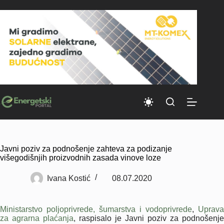
Skip
to
content
Javni poziv za podnošenje zahteva za podizanje
višegodišnjih proizvodnih zasada vinove loze
Ivana Kostić
08.07.2020
Ministarstvo poljoprivrede, šumarstva i vodoprivrede
,
Uprava
za agrarna plaćanja
, raspisalo je Javni poziv za podnošenje