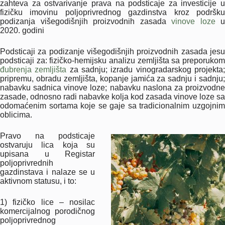
zahteva za ostvarivanje prava na podsticaje za investicije u
fizičku imovinu poljoprivrednog gazdinstva kroz podršku
podizanja višegodišnjih proizvodnih zasada
vinove loze
u
2020. godini
Podsticaji za podizanje višegodišnjih proizvodnih zasada jesu
podsticaji za: fizičko-hemijsku analizu zemljišta sa preporukom
đubrenja zemljišta
za sadnju; izradu vinogradarskog projekta
pripremu, obradu zemljišta, kopanje jamića za sadnju i sadnju;
nabavku sadnica vinove loze; nabavku naslona za proizvodne
zasade, odnosno radi nabavke kolja kod zasada vinove loze sa
odomaćenim sortama koje se gaje sa tradicionalnim uzgojnim
oblicima.
Pravo na podsticaje
ostvaruju lica koja su
upisana u Registar
poljoprivrednih
gazdinstava i nalaze se u
aktivnom statusu, i to:
1) fizičko lice – nosilac
komercijalnog porodičnog
poljoprivrednog