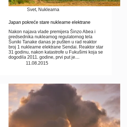
Svet
,
Nuklearna
Japan pokreće stare nuklearne elektrane
Nakon najava vlade premijera Šinzo Abea i
predsednika nuklearnog regulatornog tela
Šuniki Tanake danas je pušten u rad reaktor
broj 1 nuklearne elektrane Sendai. Reaktor star
31 godinu, nakon katastrofe u Fukušimi koja se
dogodila 2011. godine, prvi put je…
11.08.2015