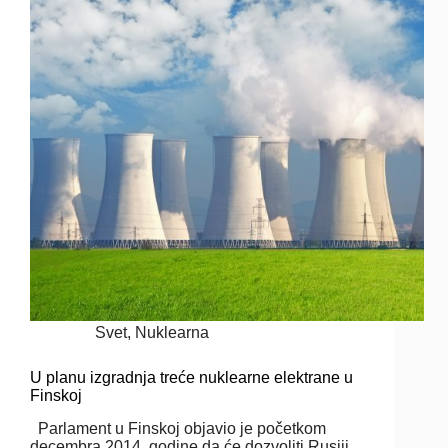
Svet
,
Nuklearna
U planu izgradnja treće nuklearne elektrane u
Finskoj
Parlament u Finskoj objavio je početkom
decembra 2014. godine da će dozvoliti Rusiji