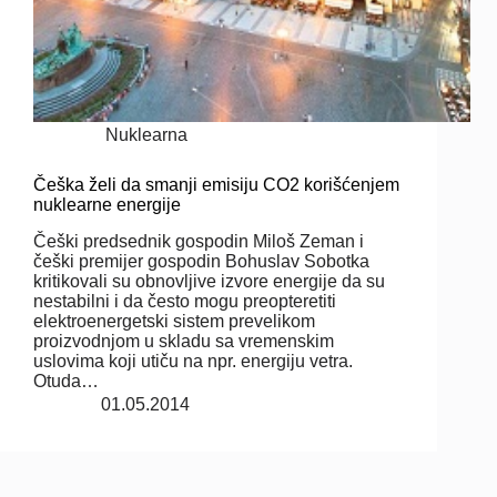
Nuklearna
Češka želi da smanji emisiju CO2 korišćenjem
nuklearne energije
Češki predsednik gospodin Miloš Zeman i
češki premijer gospodin Bohuslav Sobotka
kritikovali su obnovljive izvore energije da su
nestabilni i da često mogu preopteretiti
elektroenergetski sistem prevelikom
proizvodnjom u skladu sa vremenskim
uslovima koji utiču na npr. energiju vetra.
Otuda…
01.05.2014