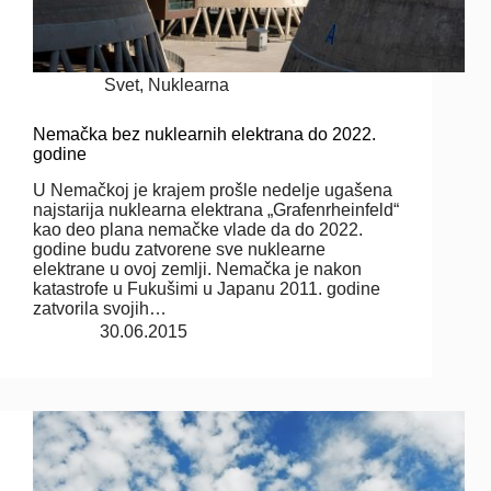
Svet
,
Nuklearna
Nemačka bez nuklearnih elektrana do 2022.
godine
U Nemačkoj je krajem prošle nedelje ugašena
najstarija nuklearna elektrana „Grafenrheinfeld“
kao deo plana nemačke vlade da do 2022.
godine budu zatvorene sve nuklearne
elektrane u ovoj zemlji. Nemačka je nakon
katastrofe u Fukušimi u Japanu 2011. godine
zatvorila svojih…
30.06.2015