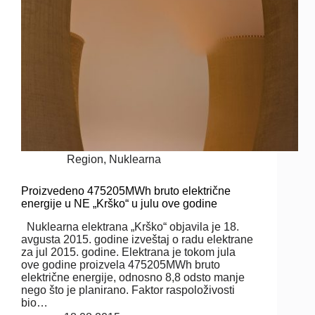
Region
,
Nuklearna
Proizvedeno 475205MWh bruto električne
energije u NE „Krško“ u julu ove godine
Nuklearna elektrana „Krško“ objavila je 18.
avgusta 2015. godine izveštaj o radu elektrane
za jul 2015. godine. Elektrana je tokom jula
ove godine proizvela 475205MWh bruto
električne energije, odnosno 8,8 odsto manje
nego što je planirano. Faktor raspoloživosti
bio…