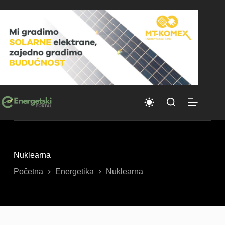
Skip
to
content
Nuklearna
Početna
Energetika
Nuklearna