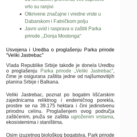
vrlo su ranjivi
Otkrivene značajne i vredne vrste u
Dabarskom i Fatničkom polju
Javni uvid i rasprava o zaštiti Parka
prirode ,,Donja Mostonga“
Usvojena i Uredba o proglašenju Parka prirode
“Veliki Jastrebac”
Vlada Republike Srbije takođe je donela Uredbu
o proglašenju
Parka prirode „Veliki Jastrebac”
,
čime je osigurana zaštita jedne od najšumovitijih
planina Srbije i Balkana.
Veliki Jastrebac, poznat po bogatim lišćarskim
zajednicama reliktnog i endemičnog porekla,
prostire se na 39.175 hektara i čini jedinstvenu
prirodnu celinu. Proglašenjem ovog područja
zaštićenim, pruža se zaštita
ugroženim vrstama
,
ekosistemima i staništima.
Osim izuzetnog biološkog bogatstva, Park prirode