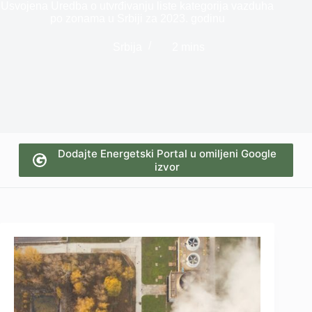
Usvojena Uredba o utvrđivanju liste kategorija vazduha
po zonama u Srbiji za 2023. godinu
Srbija
2 mins
Dodajte Energetski Portal u omiljeni Google
izvor