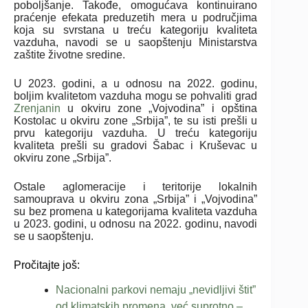
poboljšanje. Takođe, omogućava kontinuirano
praćenje efekata preduzetih mera u područjima
koja su svrstana u treću kategoriju kvaliteta
vazduha, navodi se u saopštenju Ministarstva
zaštite životne sredine.
U 2023. godini, a u odnosu na 2022. godinu,
boljim kvalitetom vazduha mogu se pohvaliti grad
Zrenjanin
u okviru zone „Vojvodina” i opština
Kostolac u okviru zone „Srbija”, te su isti prešli u
prvu kategoriju vazduha. U treću kategoriju
kvaliteta prešli su gradovi Šabac i Kruševac u
okviru zone „Srbija”.
Ostale aglomeracije i teritorije lokalnih
samouprava u okviru zona „Srbija” i „Vojvodina”
su bez promena u kategorijama kvaliteta vazduha
u 2023. godini, u odnosu na 2022. godinu, navodi
se u saopštenju.
Pročitajte još:
Nacionalni parkovi nemaju „nevidljivi štit”
od klimatskih promena, već suprotno –