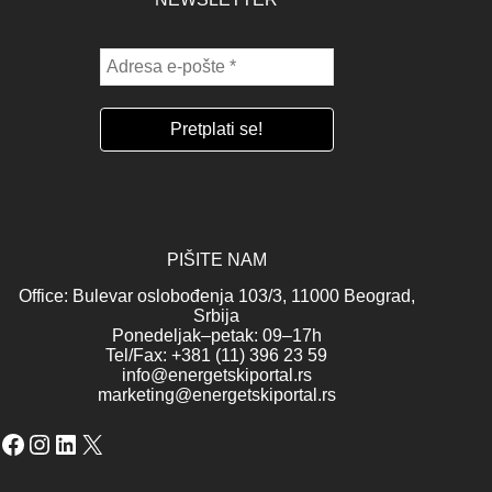
PIŠITE NAM
Office: Bulevar oslobođenja 103/3, 11000 Beograd,
Srbija
Ponedeljak–petak: 09–17h
Tel/Fax: +381 (11) 396 23 59
info@energetskiportal.rs
marketing@energetskiportal.rs
Facebook
Instagram
LinkedIn
X