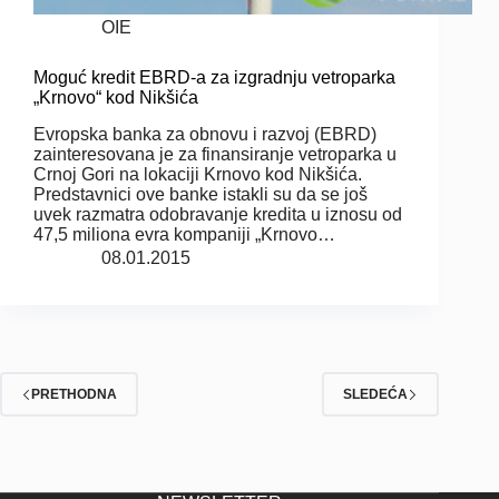
OIE
Moguć kredit EBRD-a za izgradnju vetroparka
„Krnovo“ kod Nikšića
Evropska banka za obnovu i razvoj (EBRD)
zainteresovana je za finansiranje vetroparka u
Crnoj Gori na lokaciji Krnovo kod Nikšića.
Predstavnici ove banke istakli su da se još
uvek razmatra odobravanje kredita u iznosu od
47,5 miliona evra kompaniji „Krnovo…
08.01.2015
PRETHODNA
SLEDEĆA