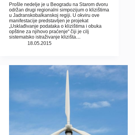
Prošle nedelje je u Beogradu na Starom dvoru
održan drugi regionalni simpozijum o klizištima
u Jadranskobalkanskoj regiji. U okviru ove
manifestacije predstavljen je projekat
„Usklađivanje podataka o klizištima i obuka
opštine za njihovo praćenje“ čiji je cilj
sistematsko istraživanje klizišta…
18.05.2015