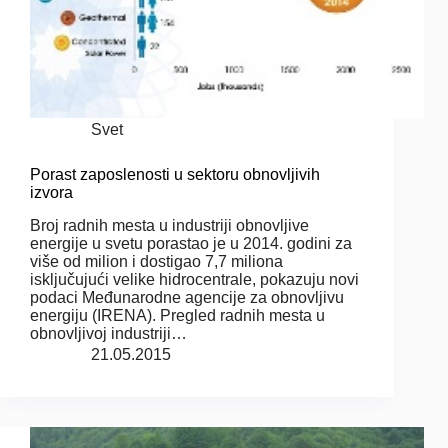
Svet
Porast zaposlenosti u sektoru obnovljivih
izvora
Broj radnih mesta u industriji obnovljive
energije u svetu porastao je u 2014. godini za
više od milion i dostigao 7,7 miliona
isključujući velike hidrocentrale, pokazuju novi
podaci Međunarodne agencije za obnovljivu
energiju (IRENA). Pregled radnih mesta u
obnovljivoj industriji…
21.05.2015