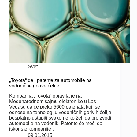
Svet
„Toyota“ deli patente za automobile na
vodonične gorive ćelije
Kompanija „Toyota“ objavila je na
Međunarodnom sajmu elektronike u Las
Vegasu da će preko 5600 patenata koji se
odnose na tehnologiju vodoničnih gorivih ćelija
besplatno ustupiti svakome ko želi da proizvodi
automobile na vodonik. Patente će moći da
iskoriste kompanije…
09.01.2015