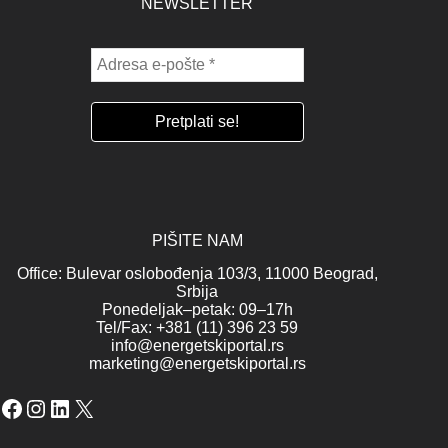
NEWSLETTER
PIŠITE NAM
Office: Bulevar oslobođenja 103/3, 11000 Beograd,
Srbija
Ponedeljak–petak: 09–17h
Tel/Fax: +381 (11) 396 23 59
info@energetskiportal.rs
marketing@energetskiportal.rs
Facebook
Instagram
LinkedIn
X