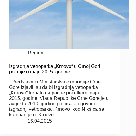
Region
Izgradnja vetroparka „Krnovo“ u Crnoj Gori
počinje u maju 2015. godine
Predstavnici Ministarstva ekonomije Crne
Gore izjavili su da bi izgradnja vetroparka
„Krnovo“ trebalo da počne početkom maja
2015. godine. Vlada Republike Crne Gore je u
avgustu 2010. godine potpisala ugovor o
izgradnji vetroparka „Krnovo“ kod Nikšića sa
kompanijom „Krnovo…
16.04.2015