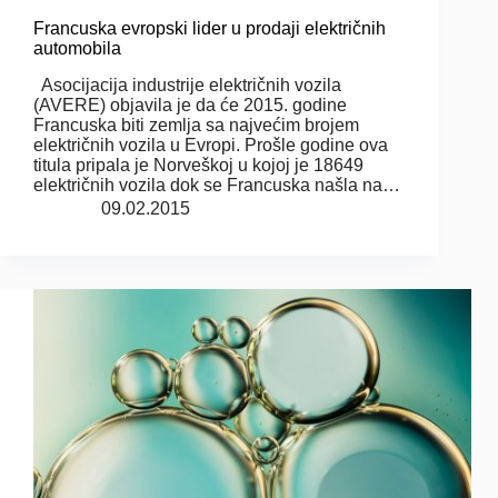
Francuska evropski lider u prodaji električnih
automobila
Asocijacija industrije električnih vozila
(AVERE) objavila je da će 2015. godine
Francuska biti zemlja sa najvećim brojem
električnih vozila u Evropi. Prošle godine ova
titula pripala je Norveškoj u kojoj je 18649
električnih vozila dok se Francuska našla na…
09.02.2015