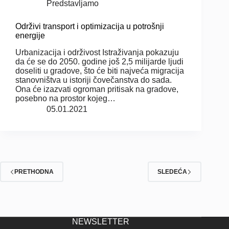
Predstavljamo
Održivi transport i optimizacija u potrošnji
energije
Urbanizacija i održivost Istraživanja pokazuju
da će se do 2050. godine još 2,5 milijarde ljudi
doseliti u gradove, što će biti najveća migracija
stanovništva u istoriji čovečanstva do sada.
Ona će izazvati ogroman pritisak na gradove,
posebno na prostor kojeg…
05.01.2021
PRETHODNA
SLEDEĆA
NEWSLETTER