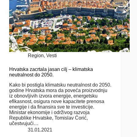
Region
,
Vesti
Hrvatska zacrtala jasan cilj – klimatska
neutralnost do 2050.
Kako bi postigla klimatsku neutralnost do 2050.
godine Hrvatska mora da poveća proizvodnju
iz obnovljivih izvora energije, energetsku
efikasnost, osigura nove kapacitete prenosa
energije i da finansira sve te investicije.
Ministar ekonomije i održivog razvoja
Republike Hrvatske, Tomislav Ćorić,
učestvujući…
31.01.2021