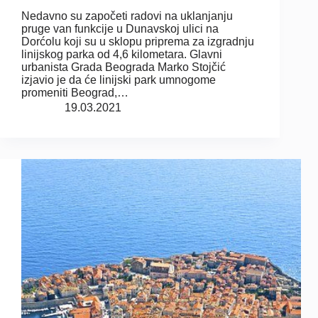
Nedavno su započeti radovi na uklanjanju
pruge van funkcije u Dunavskoj ulici na
Dorćolu koji su u sklopu priprema za izgradnju
linijskog parka od 4,6 kilometara. Glavni
urbanista Grada Beograda Marko Stojčić
izjavio je da će linijski park umnogome
promeniti Beograd,…
19.03.2021