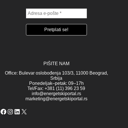
PIŠITE NAM
Office: Bulevar oslobođenja 103/3, 11000 Beograd,
Srbija
Ponedeljak–petak: 09–17h
Tel/Fax: +381 (11) 396 23 59
info@energetskiportal.rs
marketing@energetskiportal.rs
Facebook
Instagram
LinkedIn
X