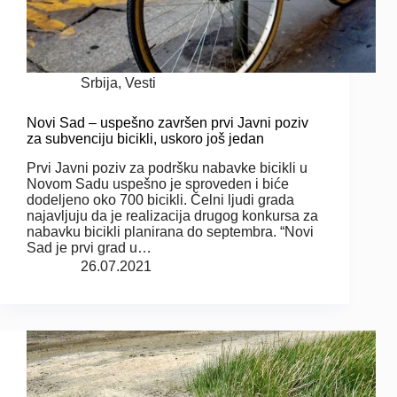
Srbija
,
Vesti
Novi Sad – uspešno završen prvi Javni poziv
za subvenciju bicikli, uskoro još jedan
Prvi Javni poziv za podršku nabavke bicikli u
Novom Sadu uspešno je sproveden i biće
dodeljeno oko 700 bicikli. Čelni ljudi grada
najavljuju da je realizacija drugog konkursa za
nabavku bicikli planirana do septembra. “Novi
Sad je prvi grad u…
26.07.2021