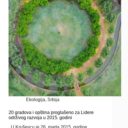
Ekologija
,
Srbija
20 gradova i opština proglašeno za Lidere
održivog razvoja u 2015. godini
U Kruševcu je 26. marta 2015. godine