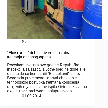
Svet
“Ekosekund” dobio privremenu zabranu
tretiranja opasnog otpada
Početkom avgusta ove godine Republička
inspekcija za zaštitu životne sredine donela je
odluku da se kompaniji “Ekosekund” d.o.o. iz
Beograda privremeno zabrani obavljanje
tehnološkog postupka tretmana korišćenja
rabljenih ulja dok se ne ispita štetno dejstvo na
okolinu svih proizvoda, poluproizvoda…
01.09.2014