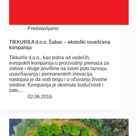
Predstavljamo
TIKKURILA d.o.o. Šabac – ekološki osvešćena
kompanija
Tikkurila d.o.o., kao jedna od vodećih,
evropskih kompanija u proizvodnji premaza za
zidove i druge površine na svom putu razvoja,
usavršavanja i permanentnih inovacija,
nastojala je da vodi brigu i o očuvanju životne
sredine. Kompanija je okrenuta budućnosti i
zato…
02.06.2016