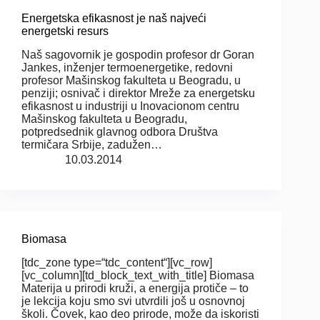
Energetska efikasnost je naš najveći
energetski resurs
Naš sagovornik je gospodin profesor dr Goran
Jankes, inženjer termoenergetike, redovni
profesor Mašinskog fakulteta u Beogradu, u
penziji; osnivač i direktor Mreže za energetsku
efikasnost u industriji u Inovacionom centru
Mašinskog fakulteta u Beogradu,
potpredsednik glavnog odbora Društva
termičara Srbije, zadužen…
10.03.2014
Biomasa
[tdc_zone type=“tdc_content“][vc_row]
[vc_column][td_block_text_with_title] Biomasa
Materija u prirodi kruži, a energija protiče – to
je lekcija koju smo svi utvrdili još u osnovnoj
školi. Čovek, kao deo prirode, može da iskoristi