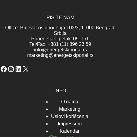
PIŠITE NAM
Office: Bulevar oslobođenja 103/3, 11000 Beograd,
Srbija
Ponedeljak–petak: 09–17h
Tel/Fax: +381 (11) 396 23 59
info@energetskiportal.rs
marketing@energetskiportal.rs
Facebook
Instagram
LinkedIn
X
INFO
O nama
Marketing
Uslovi korišćenja
Impressum
Kalendar