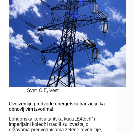
Svet
,
OIE
,
Vesti
Ove zemlje predvode energetsku tranziciju ka
obnovljivim izvorima!
Londonska konsultantska kuća „E4tech“ i
Imperijalni koledž izradili su izveštaj o
državama-predvodnicama zelene revolucije,