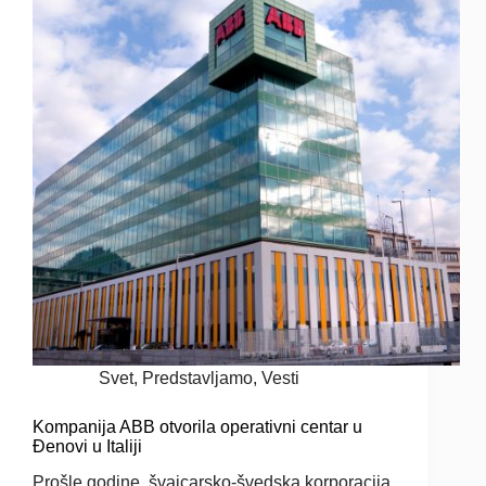
Svet
,
Predstavljamo
,
Vesti
Kompanija ABB otvorila operativni centar u
Đenovi u Italiji
Prošle godine, švajcarsko-švedska korporacija