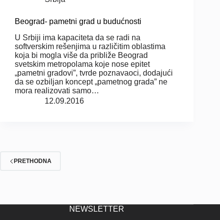
Beograd- pametni grad u budućnosti
U Srbiji ima kapaciteta da se radi na
softverskim rešenjima u različitim oblastima
koja bi mogla više da približe Beograd
svetskim metropolama koje nose epitet
„pametni gradovi”, tvrde poznavaoci, dodajući
da se ozbiljan koncept „pametnog grada” ne
mora realizovati samo…
12.09.2016
PRETHODNA
NEWSLETTER