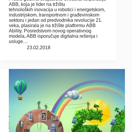
ABB, koja je lider na tržištu
tehnoloških inovacija u robotici i energetskom,
industrijskom, transportnom i građevinskom
sektoru i jedan od predvodnika revolucije 21.
veka, plasirala je na tržište platformu ABB
Ability. Posredstvom novog operativnog
modela, ABB isporučuje digitalna rešenja i
usluge…
23.02.2018