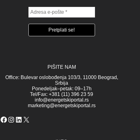
PIŠITE NAM
Office: Bulevar oslobođenja 103/3, 11000 Beograd,
Srbija
Ponedeljak–petak: 09–17h
Tel/Fax: +381 (11) 396 23 59
info@energetskiportal.rs
marketing@energetskiportal.rs
Facebook
Instagram
LinkedIn
X