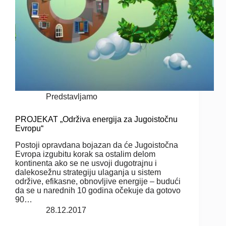
Predstavljamo
PROJEKAT „Održiva energija za Jugoistočnu
Evropu“
Postoji opravdana bojazan da će Jugoistočna
Evropa izgubitu korak sa ostalim delom
kontinenta ako se ne usvoji dugotrajnu i
dalekosežnu strategiju ulaganja u sistem
održive, efikasne, obnovljive energije – budući
da se u narednih 10 godina očekuje da gotovo
90…
28.12.2017