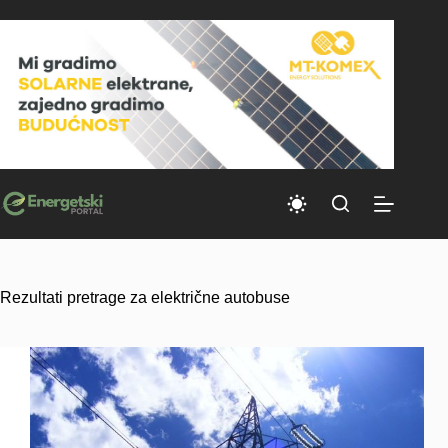
Skip
to
content
Rezultati pretrage za električne autobuse