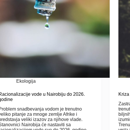
Ekologija
Racionalizacije vode u Nairobiju do 2026.
Kriza
godine
Zastra
Problem snadbevanja vodom je trenutno
trenu
veliko pitanje za mnoge zemlje Afrike i
biljni
predstavja veliki izazov za njihove vlade.
izumi
Stanovnici Nairobija će nastaviti sa
Trenu
racionalizacijom vode sve do 2026. godine
vrsta