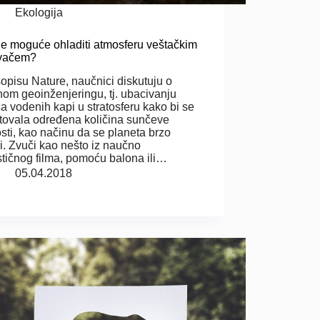
Ekologija
 je moguće ohladiti atmosferu veštačkim
ivačem?
opisu Nature, naučnici diskutuju o
nom geoinženjeringu, tj. ubacivanju
ca vodenih kapi u stratosferu kako bi se
ktovala određena količina sunčeve
osti, kao načinu da se planeta brzo
i. Zvuči kao nešto iz naučno
stičnog filma, pomoću balona ili…
05.04.2018