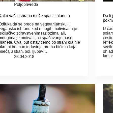
Poljoprivreda
Kako vaša ishrana može spasiti planetu
Da li
pokr
Odluka da se pređe na vegetarijansku ili
vegansku ishranu kod mnogih motivisana je
U čas
isključivo zdravstvenim razlozima, ali,
solar
mnogima je motivacija i spašavanje naše
česti
planete. Ovaj put ostavićemo po strani krajnje
refle
okrutni tretman industrije prema bićima koja
svetl
osećaju strah, bol, ljubav…
ohlad
fanta
23.04.2018