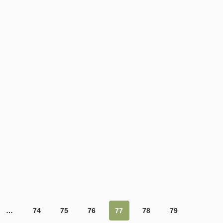
…
74
75
76
77
78
79