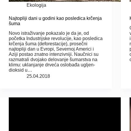
Ekologija
Najtopliji dani u godini kao posledica krčenja
šuma
Novo istraživanje pokazalo je da je, od
početka Industrijske revolucije, kao posledica
krčenja šuma (deforestacije), prosečni
najtopliji dan u Evropi, Severnoj Americi i
Aziji postao znatno intenzivniji. Naučnici su
razmatrali dvojako delovanje šumarstva na
klimu: uklanjanje drveća oslobađa ugljen-
dioksid u…
25.04.2018