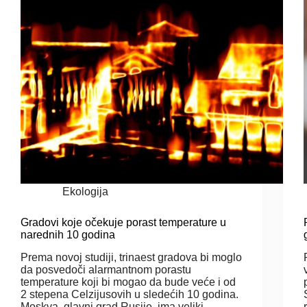
Ekologija
Gradovi koje očekuje porast temperature u
narednih 10 godina
Prema novoj studiji, trinaest gradova bi moglo
da posvedoči alarmantnom porastu
temperature koji bi mogao da bude veće i od
2 stepena Celzijusovih u sledećih 10 godina.
Moskva, glavni grad Rusije, ima veliki