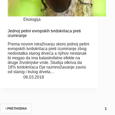
Ekologija
Jednoj petini evropskih tvrdokrilaca preti
izumiranje
Prema novom istraživanju skoro jednoj petini
evropskih tvrdokrilaca preti izumiranje zbog
nedostatka starog drveća a njihov nestanak
bi mogao da ima katastrofalne efekte na
druge životinjske vrste. Studija otkriva da
18% tvrdokrilaca čije razmnožavanje zavisi
od starog i trulog drveta…
06.03.2018
1
PRETHODNA