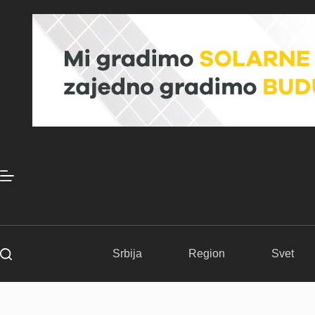
Skip
to
content
Srbija
Region
Svet