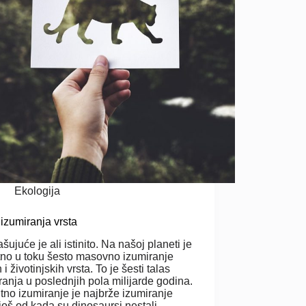
Ekologija
 izumiranja vrsta
šujuće je ali istinito. Na našoj planeti je
tno u toku šesto masovno izumiranje
h i životinjskih vrsta. To je šesti talas
ranja u poslednjih pola milijarde godina.
tno izumiranje je najbrže izumiranje
 još od kada su dinosaursi nestali…