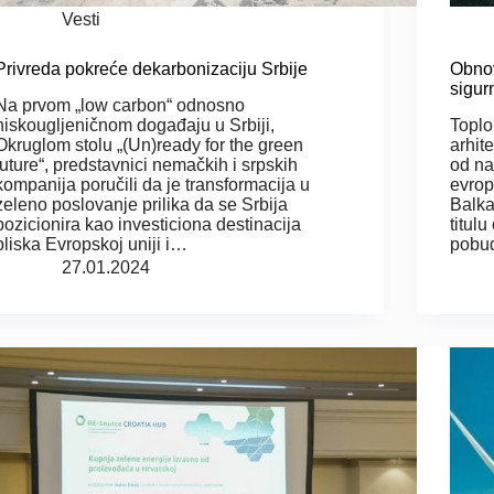
Vesti
Privreda pokreće dekarbonizaciju Srbije
Obnov
sigur
Na prvom „low carbon“ odnosno
niskougljeničnom događaju u Srbiji,
Toplo
Okruglom stolu „(Un)ready for the green
arhit
future“, predstavnici nemačkih i srpskih
od na
kompanija poručili da je transformacija u
evrop
zeleno poslovanje prilika da se Srbija
Balka
pozicionira kao investiciona destinacija
titul
bliska Evropskoj uniji i…
pobu
27.01.2024