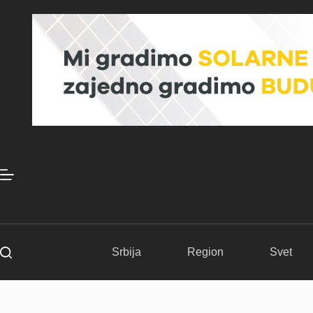
Skip
to
content
Srbija
Region
Svet