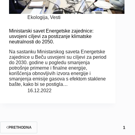
Ekologija
,
Vesti
Ministarski savet Energetske zajednice:
usvojeni ciljevi za postizanje klimatske
neutralnosti do 2050.
Na sastanku Ministarskog saveta Energetske
zajednice u Beču usvojeni su ciljevi za period
do 2030. godine u pogledu smanjenja
potrošnje primerne i finalne energije,
korišćenja obnovljivih izvora energije i
smanjenja emisije gasova s efektom staklene
bašte, kako bi se postigla…
16.12.2022
1
PRETHODNA