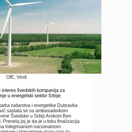
OIE
,
Vesti
 interes švedskih kompanija za
nje u energetski sektor Srbije
tarka rudarstva i energetike Dubravka
vić sastala se sa ambasadorkom
evine Švedske u Srbiji Anikom Ben
 Prenela joj je da je u toku finalizacija
na Integrisanom nacionalnom
etskom i klimatskom planu koji će