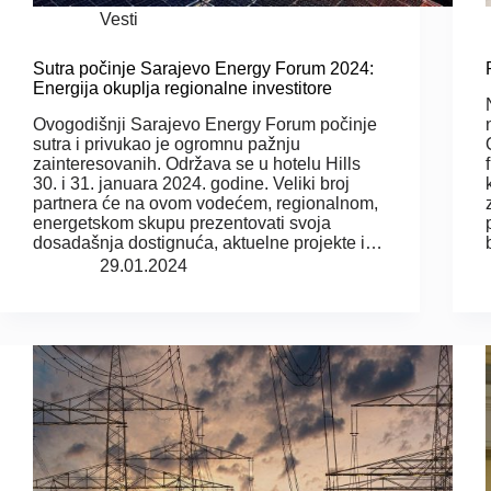
Vesti
Sutra počinje Sarajevo Energy Forum 2024:
Energija okuplja regionalne investitore
Ovogodišnji Sarajevo Energy Forum počinje
sutra i privukao je ogromnu pažnju
zainteresovanih. Održava se u hotelu Hills
30. i 31. januara 2024. godine. Veliki broj
partnera će na ovom vodećem, regionalnom,
energetskom skupu prezentovati svoja
dosadašnja dostignuća, aktuelne projekte i…
29.01.2024