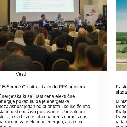
Vesti
RE-Source Croatia – kako do PPA ugovora
Raste
ulaga
Energetska kriza i rast cena električne
energije pokazuju da je energetska
Minis
nezavisnost jedan od prioriteta ukoliko želimo
Đedo
stabilnost i održivo poslovanje. U idealnom
Kralj
slučaju svi bi želeli da unapred znamo iznos
David.
na računu za električnu energiju, a da smo
rada 
ujedno…
energ