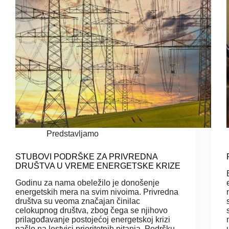
Predstavljamo
STUBOVI PODRŠKE ZA PRIVREDNA
DRUŠTVA U VREME ENERGETSKE KRIZE
Godinu za nama obeležilo je donošenje
energetskih mera na svim nivoima. Privredna
društva su veoma značajan činilac
celokupnog društva, zbog čega se njihovo
prilagođavanje postojećoj energetskoj krizi
našlo na lestvici prioritetnih pitanja. Podršku