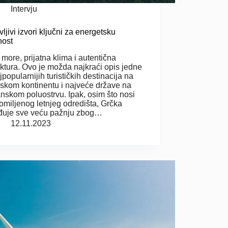
Intervju
ljivi izvori ključni za energetsku
nost
 more, prijatna klima i autentična
ektura. Ovo je možda najkraći opis jedne
jpopularnijih turističkih destinacija na
skom kontinentu i najveće države na
nskom poluostrvu. Ipak, osim što nosi
u omiljenog letnjeg odredišta, Grčka
đuje sve veću pažnju zbog…
12.11.2023