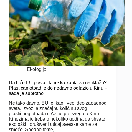
Ekologija
Da li će EU postati kineska kanta za reciklažu?
Plastičan otpad je do nedavno odlazio u Kinu –
sada je suprotno
Ne tako davno, EU je, kao i veći deo zapadnog
sveta, izvozila značajnu količinu svog
plastičnog otpada u Aziju, pre svega u Kinu.
Kinezima je trebalo nekoliko godina da shvate
ekološki i društveni uticaj svetske kante za
smeće. Shodno tome,…