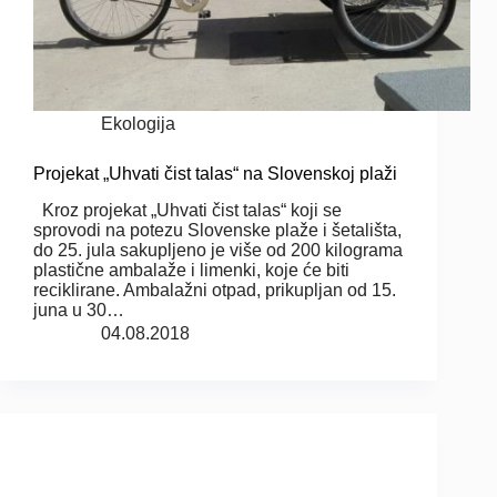
Ekologija
Projekat „Uhvati čist talas“ na Slovenskoj plaži
Kroz projekat „Uhvati čist talas“ koji se
sprovodi na potezu Slovenske plaže i šetališta,
do 25. jula sakupljeno je više od 200 kilograma
plastične ambalaže i limenki, koje će biti
reciklirane. Ambalažni otpad, prikupljan od 15.
juna u 30…
04.08.2018