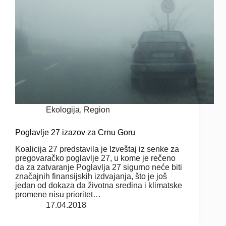
Ekologija
,
Region
Poglavlje 27 izazov za Crnu Goru
Koalicija 27 predstavila je Izveštaj iz senke za
pregovaračko poglavlje 27, u kome je rečeno
da za zatvaranje Poglavlja 27 sigurno neće biti
značajnih finansijskih izdvajanja, što je još
jedan od dokaza da životna sredina i klimatske
promene nisu prioritet…
17.04.2018