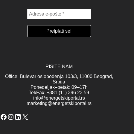
PIŠITE NAM
Office: Bulevar oslobođenja 103/3, 11000 Beograd,
Srbija
Ponedeljak–petak: 09–17h
Tel/Fax: +381 (11) 396 23 59
info@energetskiportal.rs
marketing@energetskiportal.rs
Facebook
Instagram
LinkedIn
X