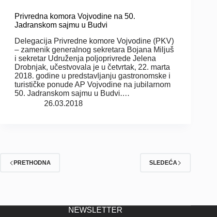
Privredna komora Vojvodine na 50.
Jadranskom sajmu u Budvi
Delegacija Privredne komore Vojvodine (PKV)
– zamenik generalnog sekretara Bojana Miljuš
i sekretar Udruženja poljoprivrede Jelena
Drobnjak, učestvovala je u četvrtak, 22. marta
2018. godine u predstavljanju gastronomske i
turističke ponude AP Vojvodine na jubilarnom
50. Jadranskom sajmu u Budvi.…
26.03.2018
PRETHODNA
SLEDEĆA
NEWSLETTER