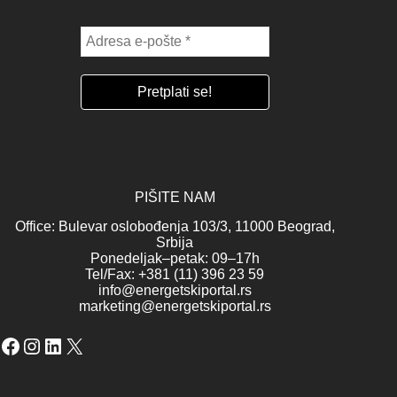
PIŠITE NAM
Office: Bulevar oslobođenja 103/3, 11000 Beograd,
Srbija
Ponedeljak–petak: 09–17h
Tel/Fax: +381 (11) 396 23 59
info@energetskiportal.rs
marketing@energetskiportal.rs
Facebook
Instagram
LinkedIn
X