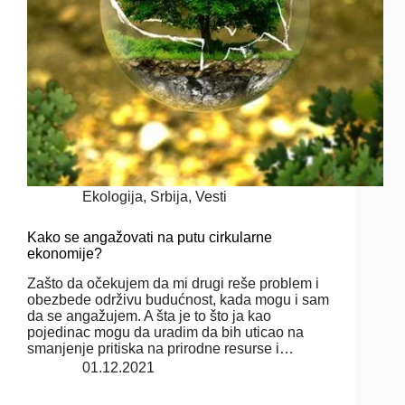
Ekologija
,
Srbija
,
Vesti
Kako se angažovati na putu cirkularne
ekonomije?
Zašto da očekujem da mi drugi reše problem i
obezbede održivu budućnost, kada mogu i sam
da se angažujem. A šta je to što ja kao
pojedinac mogu da uradim da bih uticao na
smanjenje pritiska na prirodne resurse i…
01.12.2021