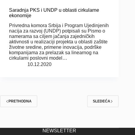
Saradnja PKS i UNDP u oblasti cirkularne
ekonomije
Privredna komora Srbija i Program Ujedinjenih
nacija za razvoj (UNDP) potpisali su Pismo o
namerama sa ciljem jačanja zajedničkih
aktivnosti u realizaciji projekta u oblasti zaštite
životne sredine, primene inovacija, podrške
kompanijama za prelazak sa linearnog na
cirkularni poslovni model…
10.12.2020
PRETHODNA
SLEDEĆA
NEWSLETTER