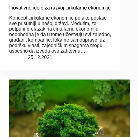
Inovativne ideje za razvoj cirkularne ekonomije
Koncept cirkularne ekonomije polako postaje
sve prisutniji u našoj državi. Međutim, za
potpuni prelazak na cirkularnu ekonomiju
neophodna je da u tome učestvuju svi zajedno,
građani, kompanije, lokalne samouprave, uz
podršku vlasti, zajedničkim snagama mogu
uspešno da izvedu ovu zahtevnu…
25.12.2021