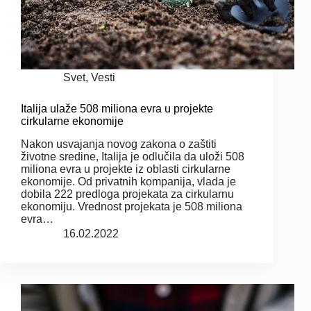
Svet
,
Vesti
Italija ulaže 508 miliona evra u projekte
cirkularne ekonomije
Nakon usvajanja novog zakona o zaštiti
životne sredine, Italija je odlučila da uloži 508
miliona evra u projekte iz oblasti cirkularne
ekonomije. Od privatnih kompanija, vlada je
dobila 222 predloga projekata za cirkularnu
ekonomiju. Vrednost projekata je 508 miliona
evra…
16.02.2022