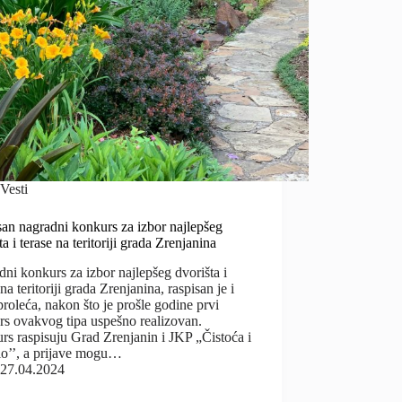
Vesti
an nagradni konkurs za izbor najlepšeg
ta i terase na teritoriji grada Zrenjanina
ni konkurs za izbor najlepšeg dvorišta i
 na teritoriji grada Zrenjanina, raspisan je i
roleća, nakon što je prošle godine prvi
rs ovakvog tipa uspešno realizovan.
s raspisuju Grad Zrenjanin i JKP „Čistoća i
lo’’, a prijave mogu…
27.04.2024