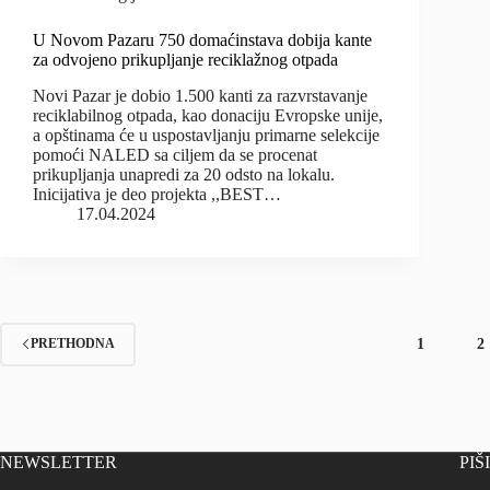
U Novom Pazaru 750 domaćinstava dobija kante
za odvojeno prikupljanje reciklažnog otpada
Novi Pazar je dobio 1.500 kanti za razvrstavanje
reciklabilnog otpada, kao donaciju Evropske unije,
a opštinama će u uspostavljanju primarne selekcije
pomoći NALED sa ciljem da se procenat
prikupljanja unapredi za 20 odsto na lokalu.
Inicijativa je deo projekta ,,BEST…
17.04.2024
1
2
PRETHODNA
NEWSLETTER
PIŠ