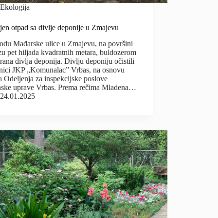
Ekologija
jen otpad sa divlje deponije u Zmajevu
odu Mađarske ulice u Zmajevu, na površini
zu pet hiljada kvadratnih metara, buldozerom
irana divlja deponija. Divlju deponiju očistili
dnici JKP „Komunalac” Vrbas, na osnovu
a Odeljenja za inspekcijske poslove
nske uprave Vrbas. Prema rečima Mladena…
24.01.2025