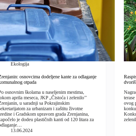
Ekologija
Zrenjanin: osnovcima dodeljene kante za odlaganje
Raspis
komunalnog otpada
dvoriš
Po osnovnim školama u naseljenim mestima,
Nagrad
tokom aprila meseca, JKP „Čistoća i zelenilo’’
terase
Zrenjanin, u saradnji sa Pokrajinskim
ovog p
sekretarijatom za urbanizam i zaštitu životne
konku
sredine i Gradskom upravom grada Zrenjanina,
Konkur
započelo je dodeu plastičnih kanti od 120 litara za
zeleni
odlaganje…
13.06.2024