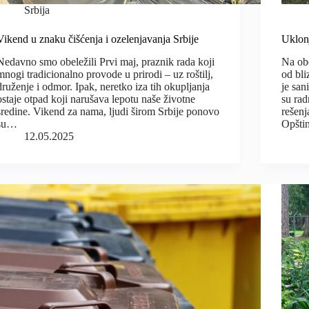
Srbija
Vikend u znaku čišćenja i ozelenjavanja Srbije
Uklon
Nedavno smo obeležili Prvi maj, praznik rada koji
Na ob
mnogi tradicionalno provode u prirodi – uz roštilj,
od bli
druženje i odmor. Ipak, neretko iza tih okupljanja
je san
ostaje otpad koji narušava lepotu naše životne
su ra
sredine. Vikend za nama, ljudi širom Srbije ponovo
rešenj
su…
Opšti
12.05.2025