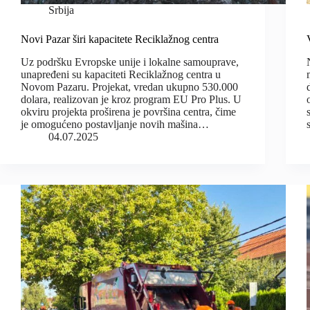
Srbija
Novi Pazar širi kapacitete Reciklažnog centra
Uz podršku Evropske unije i lokalne samouprave,
unapređeni su kapaciteti Reciklažnog centra u
Novom Pazaru. Projekat, vredan ukupno 530.000
dolara, realizovan je kroz program EU Pro Plus. U
okviru projekta proširena je površina centra, čime
je omogućeno postavljanje novih mašina…
04.07.2025