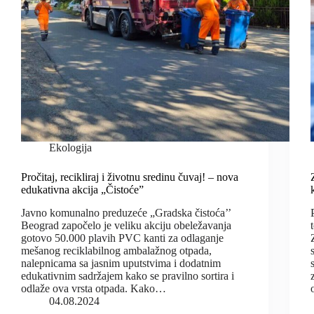
Ekologija
Pročitaj, recikliraj i životnu sredinu čuvaj! – nova
edukativna akcija „Čistoće”
Javno komunalno preduzeće „Gradska čistoća’’
Beograd započelo je veliku akciju obeležavanja
gotovo 50.000 plavih PVC kanti za odlaganje
mešanog reciklabilnog ambalažnog otpada,
nalepnicama sa jasnim uputstvima i dodatnim
edukativnim sadržajem kako se pravilno sortira i
odlaže ova vrsta otpada. Kako…
04.08.2024