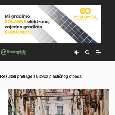
Skip
to
content
Rezultati pretrage za izvoz plastičnog otpada