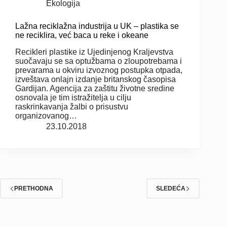
Ekologija
Lažna reciklažna industrija u UK – plastika se
ne reciklira, već baca u reke i okeane
Recikleri plastike iz Ujedinjenog Kraljevstva
suočavaju se sa optužbama o zloupotrebama i
prevarama u okviru izvoznog postupka otpada,
izveštava onlajn izdanje britanskog časopisa
Gardijan. Agencija za zaštitu životne sredine
osnovala je tim istražitelja u cilju
raskrinkavanja žalbi o prisustvu
organizovanog…
23.10.2018
PRETHODNA
SLEDEĆA