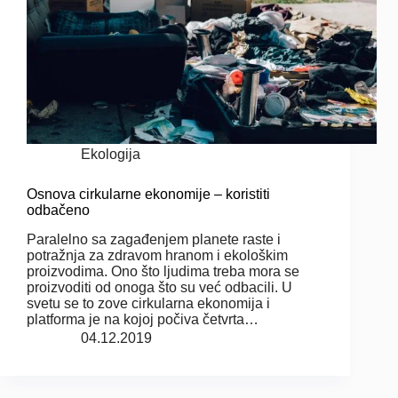
Ekologija
Osnova cirkularne ekonomije – koristiti
odbačeno
Paralelno sa zagađenjem planete raste i
potražnja za zdravom hranom i ekološkim
proizvodima. Ono što ljudima treba mora se
proizvoditi od onoga što su već odbacili. U
svetu se to zove cirkularna ekonomija i
platforma je na kojoj počiva četvrta…
04.12.2019