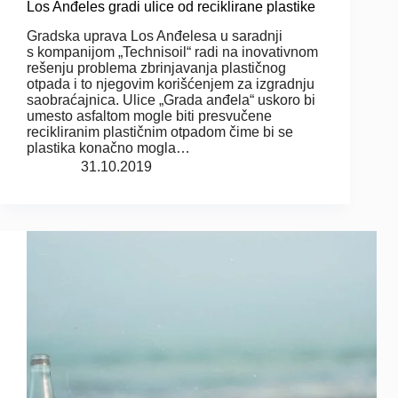
Los Anđeles gradi ulice od reciklirane plastike
Gradska uprava Los Anđelesa u saradnji
s kompanijom „Technisoil“ radi na inovativnom
rešenju problema zbrinjavanja plastičnog
otpada i to njegovim korišćenjem za izgradnju
saobraćajnica. Ulice „Grada anđela“ uskoro bi
umesto asfaltom mogle biti presvučene
recikliranim plastičnim otpadom čime bi se
plastika konačno mogla…
31.10.2019