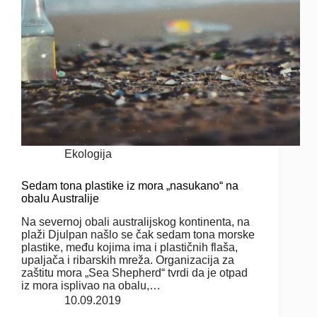
Ekologija
Sedam tona plastike iz mora „nasukano“ na
obalu Australije
Na severnoj obali australijskog kontinenta, na
plaži Djulpan našlo se čak sedam tona morske
plastike, među kojima ima i plastičnih flaša,
upaljača i ribarskih mreža. Organizacija za
zaštitu mora „Sea Shepherd“ tvrdi da je otpad
iz mora isplivao na obalu,…
10.09.2019