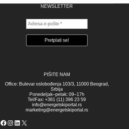
NEWSLETTER
PIŠITE NAM
Office: Bulevar oslobođenja 103/3, 11000 Beograd,
Srbija
Ponedeljak–petak: 09–17h
Tel/Fax: +381 (11) 396 23 59
info@energetskiportal.rs
marketing@energetskiportal.rs
Facebook
Instagram
LinkedIn
X