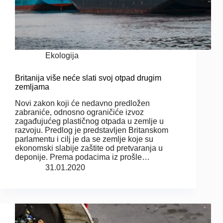
Ekologija
Britanija više neće slati svoj otpad drugim
zemljama
Novi zakon koji će nedavno predložen
zabraniće, odnosno ograničiće izvoz
zagađujućeg plastičnog otpada u zemlje u
razvoju. Predlog je predstavljen Britanskom
parlamentu i cilj je da se zemlje koje su
ekonomski slabije zaštite od pretvaranja u
deponije. Prema podacima iz prošle…
31.01.2020