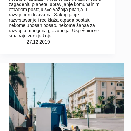
zagađenju planete, upravljanje komunalnim
otpadom postaju sve važnija pitanja u
razvijenim državama. Sakupljanje,
razvrstavanje i reciklaža otpada postaju
nekome unosan posao, nekome šansa za
razvoj, a mnogima glavobolja. Uspešnim se
smatraju zemlje koje…
27.12.2019