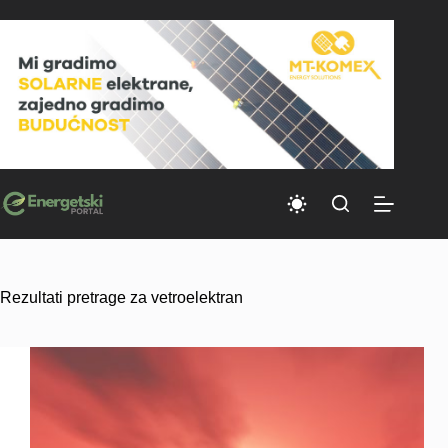
Skip
to
content
Rezultati pretrage za vetroelektran