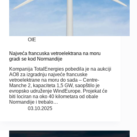
OIE
Najveća francuska vetroelektrana na moru
gradi se kod Normandije
Kompanija TotalEnergies pobedila je na aukciji
AO8 za izgradnju najveće francuske
vetroelektrane na moru do sada – Centre-
Manche 2, kapaciteta 1,5 GW, saopštilo je
evropsko udruženje WindEurope. Projekat će
biti lociran na oko 40 kilometara od obale
Normandije i trebalo…
03.10.2025