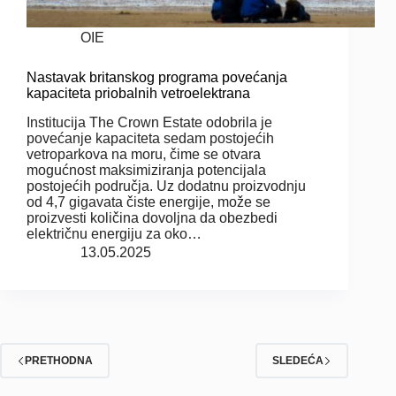
OIE
Nastavak britanskog programa povećanja
kapaciteta priobalnih vetroelektrana
Institucija The Crown Estate odobrila je
povećanje kapaciteta sedam postojećih
vetroparkova na moru, čime se otvara
mogućnost maksimiziranja potencijala
postojećih područja. Uz dodatnu proizvodnju
od 4,7 gigavata čiste energije, može se
proizvesti količina dovoljna da obezbedi
električnu energiju za oko…
13.05.2025
PRETHODNA
SLEDEĆA