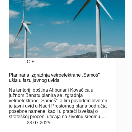
OIE
Planirana izgradnja vetroelektrane „Samoš”
ušla u fazu javnog uvida
Na teritoriji opština Alibunar i Kovačica u
južnom Banatu planira se izgradnja
vetroelektrane „Samoš”, a tim povodom otvoren
je javni uvid u Nacrt Prostornog plana područja
posebne namene, kao i u prateći Izveštaj o
strateškoj proceni uticaja na životnu sredinu.…
23.07.2025