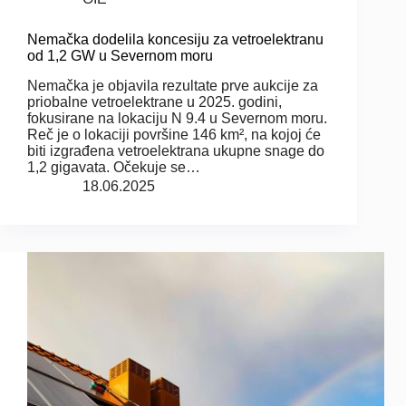
Nemačka dodelila koncesiju za vetroelektranu
od 1,2 GW u Severnom moru
Nemačka je objavila rezultate prve aukcije za
priobalne vetroelektrane u 2025. godini,
fokusirane na lokaciju N 9.4 u Severnom moru.
Reč je o lokaciji površine 146 km², na kojoj će
biti izgrađena vetroelektrana ukupne snage do
1,2 gigavata. Očekuje se…
18.06.2025